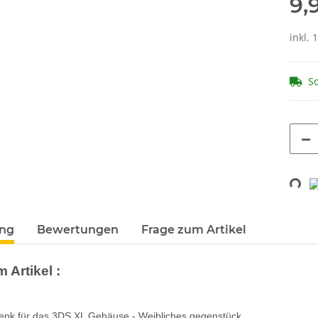
9,
inkl. 
So
Loading...
terkarten anzeigen
ung
Bewertungen
Frage zum Artikel
 Artikel :
enk für das 3DS XL Gehäuse - Weibliches gegenstück.