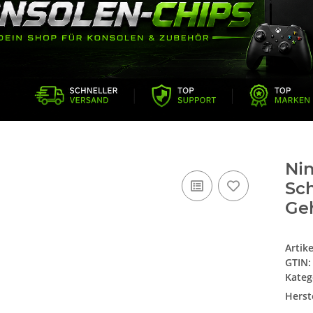
Ni
Sch
Geh
Artik
GTIN:
Kateg
Herste