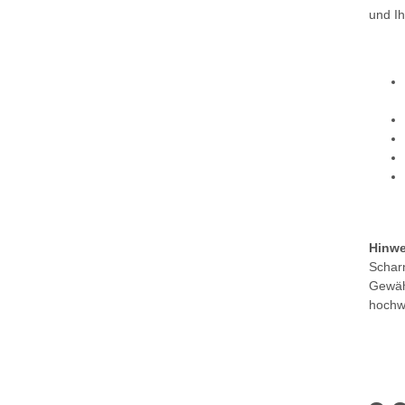
und Ih
Hinwe
Scharn
Gewähr
hochwe