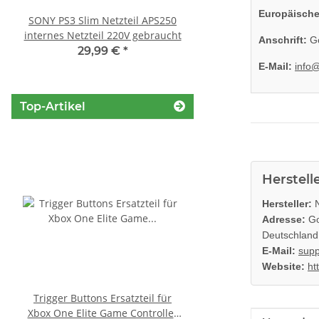
Europäische
SONY PS3 Slim Netzteil APS250
KEM 450AAA Laufwer
internes Netzteil 220V gebraucht
Laser für Sony Playstation
Anschrift:
Go
Slim gebrauch
29,99 €
*
14,99 €
*
E-Mail:
info
Top-Artikel
Herstell
Hersteller:
N
Adresse:
Go
Deutschland
E-Mail:
supp
Website:
ht
Trigger Buttons Ersatzteil für
SONY PlayStation 4™ 
Xbox One Elite Game Controller
FW 6.72 CFW fähig - 5