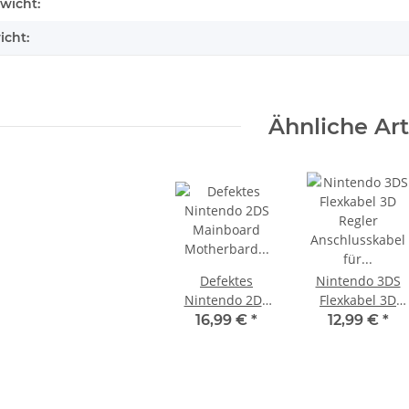
enschaft
wicht:
Settings - 500GB CUH-2016A
299,99 €
*
icht:
Ähnliche Art
Defektes
Nintendo 3DS
Nintendo 2DS
Flexkabel 3D
Mainboard
Regler
16,99 €
*
12,99 €
*
Motherbard
Anschlusskabel
PWB/CPU/AU-
für Display &
C/FTR-01
Lautsprecher