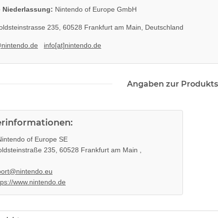
 Niederlassung:
Nintendo of Europe GmbH
k ohne
SONY PS3 Slim Netzteil EADP
 3 PS3
185AB Internes Netzteil 220V
ldsteinstrasse 235, 60528 Frankfurt am Main, Deutschland
t
gerbaucht
29,99 €
*
@nintendo.de
info[at]nintendo.de
Angaben zur Produkts
erinformationen:
intendo of Europe SE
ldsteinstraße 235, 60528 Frankfurt am Main ,
ort@nintendo.eu
tps://www.nintendo.de
PS4 Slim
SONY PlayStation 4™ PS4 Slim
00GB CUH-
FW 7.55 CFW Fähig Debug