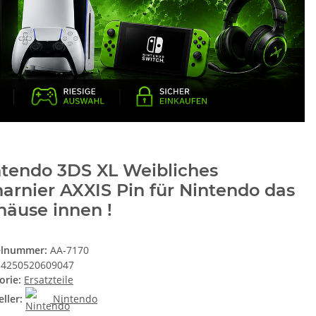
ntendo 3DS XL Weibliches
arnier AXXIS Pin für Nintendo das
äuse innen !
elnummer:
AA-7170
4250520609047
orie:
Ersatzteile
ller:
Nintendo