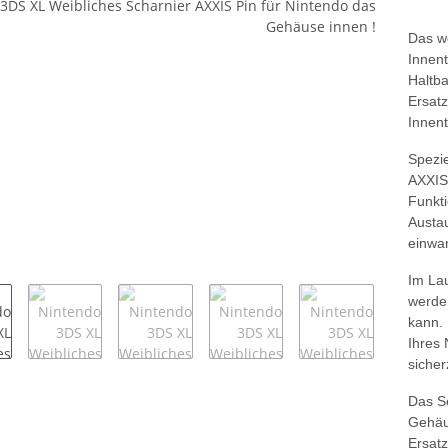
Das w
Innent
Haltba
Ersatz
Innent
Spezie
AXXIS 
Funkti
Austau
einwan
Im Lau
werden
kann. 
Ihres
sicher
Das Se
Gehäu
Ersatz