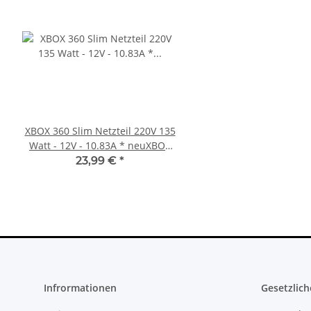
XBOX 360 Slim Netzteil 220V 135
PS3 Playstation 3 La
Watt - 12V - 10.83A * neuXBOX
Flachband Flex Kabel
360 Slim Netzteil
KEM 450DAA 450EAA La
23,99 €
*
4,79 €
*
Infrormationen
Gesetzlich