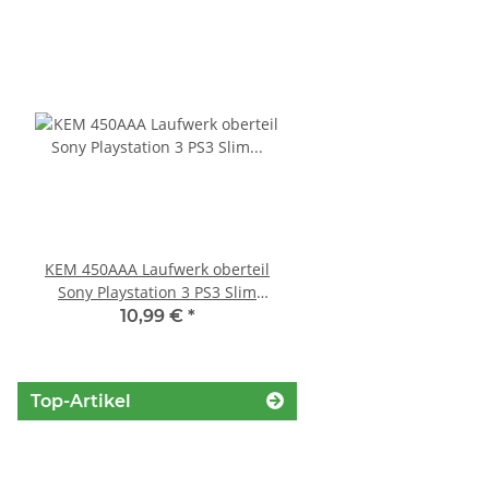
KEM 450AAA Laufwerk oberteil
SONY PS3 Slim Netztei
Sony Playstation 3 PS3 Slim
internes Netzteil 220V
gebraucht
10,99 €
*
29,99 €
*
Top-Artikel