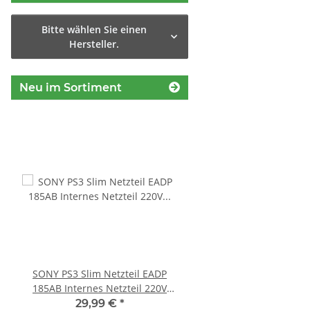
Bitte wählen Sie einen
Hersteller.
Neu im Sortiment
SONY PS3 Slim Netzteil EADP
KEM 450DAA Laufwer
185AB Internes Netzteil 220V
Laser für Sony Playstation
gerbaucht
Slim
29,99 €
*
14,99 €
*