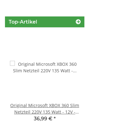
Top-Artikel
Original Microsoft XBOX 360 Slim
Trigger Buttons Ersatz
Netzteil 220V 135 Watt - 12V -
Xbox One Elite Game C
10.83A * gebraucht
Silber
36,99 €
*
10,99 €
*