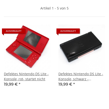
Artikel 1 - 5 von 5
AUSVERKAUFT
AUSVERKAUFT
Defektes Nintendo DS Lite -
Defektes Nintendo DS Lite -
Konsole, rot- startet nicht
Konsole, schwarz -
Scharnier defekt
19,99 €
*
19,99 €
*