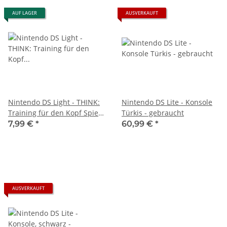
AUF LAGER
AUSVERKAUFT
Nintendo DS Light - THINK:
Nintendo DS Lite - Konsole
Training für den Kopf Spiel -
Türkis - gebraucht
gebraucht
7,99 €
*
60,99 €
*
AUSVERKAUFT