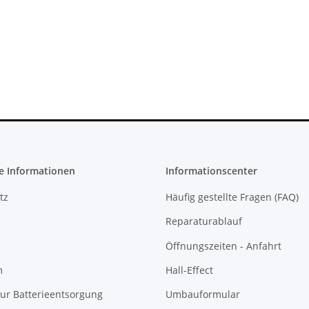
 Konsole -
PS3 Playstation 3 Laufwerk
 - 825GB
Flachband Flex Kabel für KES
cht
KEM 450DAA 450EAA Laser Slim
4,79 €
*
e Informationen
Informationscenter
tz
Häufig gestellte Fragen (FAQ)
Reparaturablauf
Öffnungszeiten - Anfahrt
m
Hall-Effect
ur Batterieentsorgung
Umbauformular