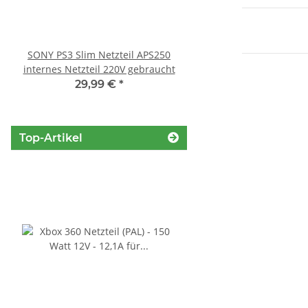
SONY PS3 Slim Netzteil APS250
Sony Playstation 3 KE
internes Netzteil 220V gebraucht
Laufwerk ohne Laser - 
Eratzteilspend
29,99 €
*
14,99 €
*
Top-Artikel