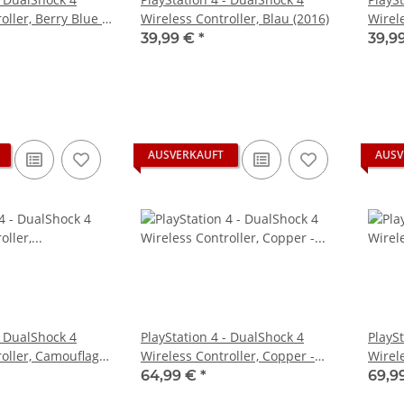
oller, Berry Blue -
Wireless Controller, Blau (2016)
Wirele
schwa
39,99 €
*
39,9
AUSVERKAUFT
AUSV
- DualShock 4
PlayStation 4 - DualShock 4
PlayS
roller, Camouflage
Wireless Controller, Copper -
Wirel
gebraucht
Editi
64,99 €
*
69,9