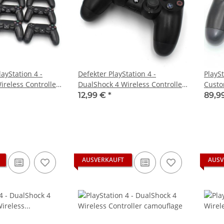
layStation 4 -
Defekter PlayStation 4 -
PlayS
reless Controller,
DualShock 4 Wireless Controller,
Custo
 001 bis JDM 055
schwarz - JDM 001 bis JDM 055
12,99 €
*
89,9
terschiedliche
gemischt - Unterschiedliche
Defekte
AUSVERKAUFT
AUSV