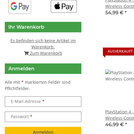
Wireless Contr
gebraucht
54,99 €
*
Ihr Warenkorb
Es befinden sich keine Artikel im
Warenkorb.
AUSVERKAUFT
Zum Warenkorb
Anmelden
Alle mit
*
markierten Felder sind
Pflichtfelder.
E-Mail-Adresse
PlayStation 4 
Passwort
Wireless Cont
(2016)
46,99 €
*
Anmelden