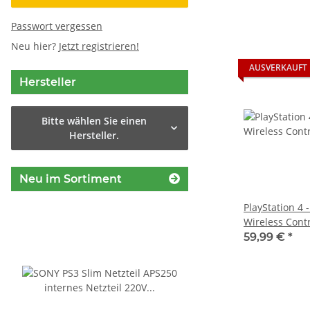
Passwort vergessen
Neu hier?
Jetzt registrieren!
AUSVERKAUFT
Hersteller
Bitte wählen Sie einen
Hersteller.
Neu im Sortiment
PlayStation 4 
Wireless Contr
Schwarz (2016
59,99 €
*