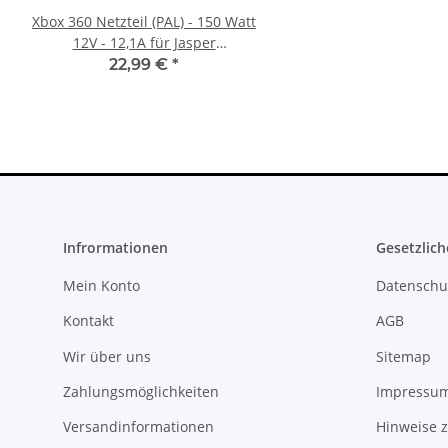
Xbox 360 Netzteil (PAL) - 150 Watt
Sony PlayStation 5 - Ps5
12V - 12,1A für Jasper
BlueRay Drive Edition
Mainboards gebraucht
CFI-1216A gebrau
22,99 €
*
388,99 €
*
Infrormationen
Gesetzlich
Mein Konto
Datenschu
Kontakt
AGB
Wir über uns
Sitemap
Zahlungsmöglichkeiten
Impressu
Versandinformationen
Hinweise z