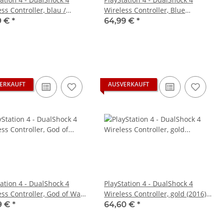
ss Controller, blau /
Wireless Controller, Blue
rz gebraucht
Camouflage - gebraucht
9 €
*
64,99 €
*
ERKAUFT
AUSVERKAUFT
tation 4 - DualShock 4
PlayStation 4 - DualShock 4
ess Controller, God of War
Wireless Controller, gold (2016) -
on gebraucht
gebraucht
9 €
*
64,60 €
*