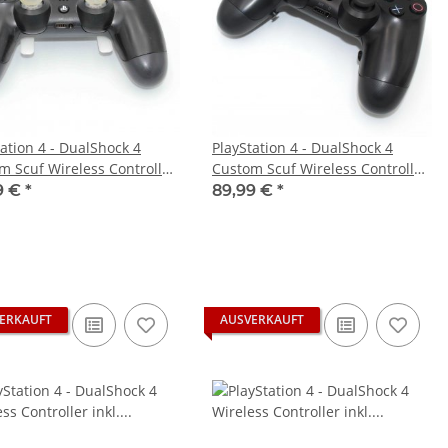
tation 4 - DualShock 4
PlayStation 4 - DualShock 4
m Scuf Wireless Controller,
Custom Scuf Wireless Controller,
schwarz gebraucht
schwarz gebraucht
9 €
*
89,99 €
*
ERKAUFT
AUSVERKAUFT