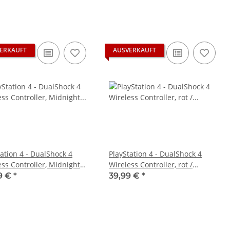
ERKAUFT
AUSVERKAUFT
tation 4 - DualShock 4
PlayStation 4 - DualShock 4
ess Controller, Midnight
Wireless Controller, rot /
(2020) - gebraucht
schwarz gebraucht
9 €
*
39,99 €
*