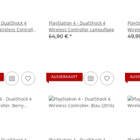
- DualShock 4
PlayStation 4 - DualShock 4
PlayS
reless Controller,
Wireless Controller camouflage
Wirele
ucht
Hallef
64,90 €
*
49,9
gebra
AUSVERKAUFT
AUSV
- DualShock 4
PlayStation 4 - DualShock 4
PlayS