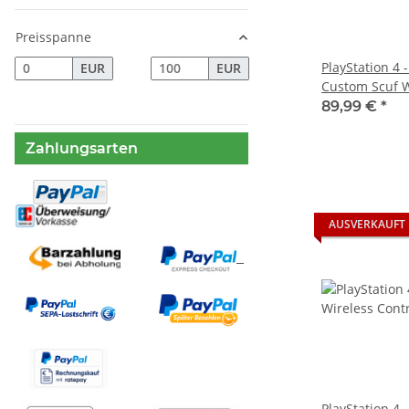
Preisspanne
PlayStation 4 
EUR
EUR
Custom Scuf Wi
weiss - gebra
89,99 €
*
Zahlungsarten
AUSVERKAUFT
PlayStation 4 