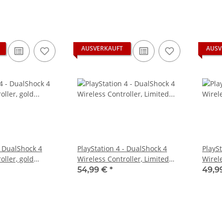
AUSVERKAUFT
AUSV
- DualShock 4
PlayStation 4 - DualShock 4
PlayS
oller, gold
Wireless Controller, Limited
Wirel
) - gebraucht
Edition GT Sport- gebraucht
Blue 
54,99 €
*
49,9