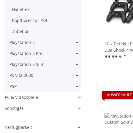
Halleffekt
Kopfhörer für Ps4
Zubehör
Playstation 5
10 x Defekte P
DualShock 4 Wi
Playstation 5 Pro
schwarz - JDM
99,99 €
*
gemischt - Un
Playstation 5 Slim
Defekte
Ps Vita 2000
PSP
AUSVERKAUFT
PC & Videospiele
Sonstiges
Verfügbarkeit