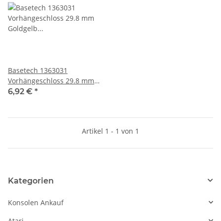
Basetech 1363031
Vorhängeschloss 29.8 mm
Goldgelb Schlüsselschloss
6,92 €
*
Artikel 1 - 1 von 1
Kategorien
Konsolen Ankauf
Atari