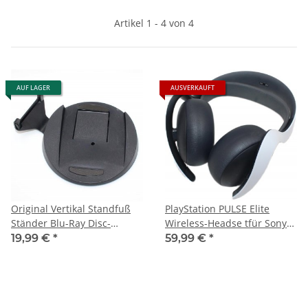
Artikel 1 - 4 von 4
AUF LAGER
AUSVERKAUFT
Original Vertikal Standfuß
PlayStation PULSE Elite
Ständer Blu-Ray Disc-
Wireless-Headse tfür Sony
Version für Sony Ps5
Ps5 Playstation5 - gebraucht
19,99 €
*
59,99 €
*
Playstation5