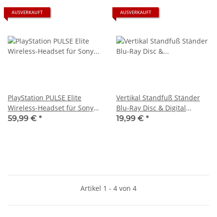
AUSVERKAUFT
AUSVERKAUFT
PlayStation PULSE Elite
Vertikal Standfuß Ständer
Wireless-Headset für Sony
Blu-Ray Disc & Digital
Ps5 Playstation5 - gebraucht
Edition Version für Sony Ps5
59,99 €
*
19,99 €
*
Playstation5
Artikel 1 - 4 von 4