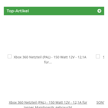
Top-Artikel
Xbox 360 Netzteil (PAL) - 150 Watt 12V - 12,1A für
SONY P
Jasper Mainboards gebraucht