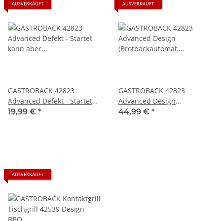
AUSVERKAUFT
AUSVERKAUFT
GASTROBACK 42823
GASTROBACK 42823
Advanced Defekt - Startet
Advanced Design
kann aber nicht getestet
(Brotbackautomat,
19,99 €
*
44,99 €
*
werden da die Eingaben
Edelstahl/Schwarz)
nicht akzeptiert werden
gebraucht
AUSVERKAUFT