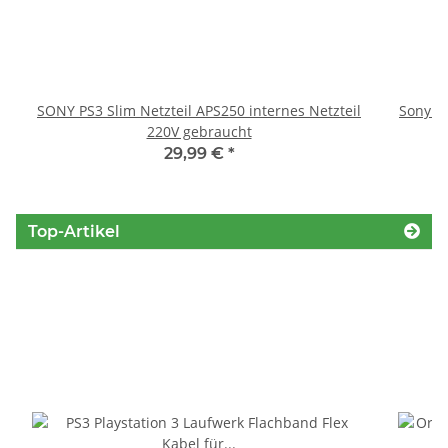
SONY PS3 Slim Netzteil APS250 internes Netzteil
Sony P
220V gebraucht
S
29,99 €
*
Top-Artikel