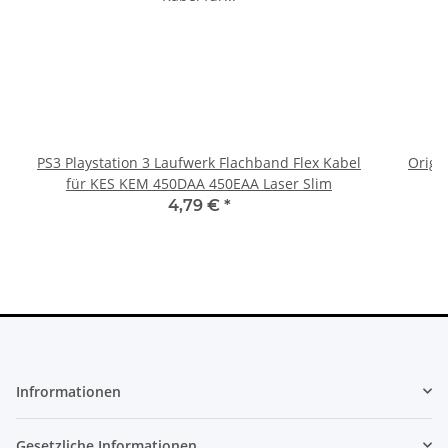
PS3 Playstation 3 Laufwerk Flachband Flex Kabel
Origi
für KES KEM 450DAA 450EAA Laser Slim
4,79 €
*
Infrormationen
Gesetzliche Informationen