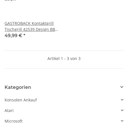
GASTROBACK Kontaktgrill
Tischgrill 42539 Design BBQ
Advanced Control -
49,99 €
*
gebraucht
Artikel 1 - 3 von 3
Kategorien
Konsolen Ankauf
Atari
Microsoft