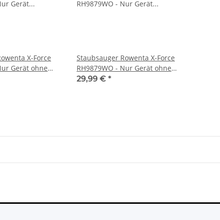
Rowenta X-Force
Staubsauger Rowenta X-Force
ur Gerät ohne
RH9879WO - Nur Gerät ohne
Zubehör defekt - Startet nicht
29,99 €
*