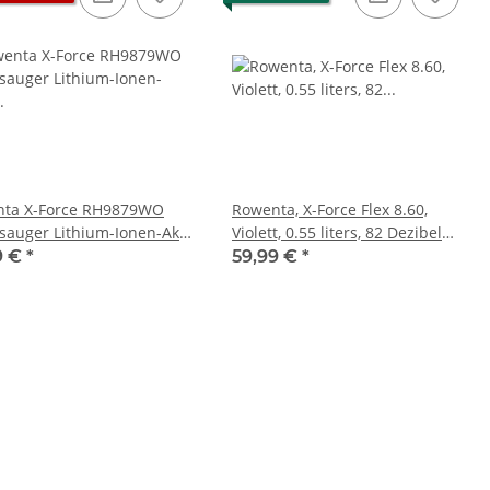
ta X-Force RH9879WO
Rowenta, X-Force Flex 8.60,
sauger Lithium-Ionen-Akku
Violett, 0.55 liters, 82 Dezibel
e 25,2 V gebraucht
gebraucht - Kurz getestet &
9 €
*
59,99 €
*
funktioniert
eil (PAL) - 150 Watt
Original Microsoft XBOX 360 Slim
P
,1A für Jasper
Netzteil 220V 135 Watt - 12V -
Fl
rds gebraucht
10.83A * gebraucht
KEM
,99 €
*
36,99 €
*