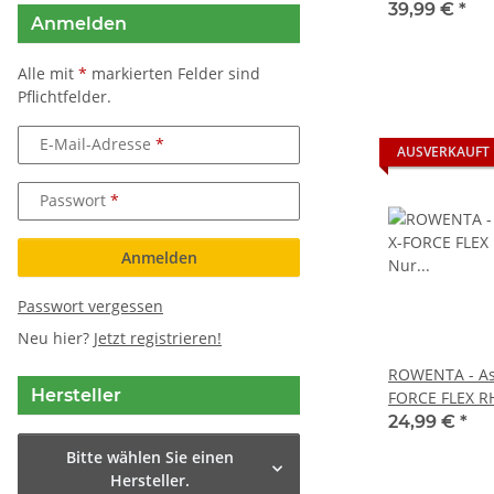
Xforce 22 V g
39,99 €
*
Anmelden
Alle mit
*
markierten Felder sind
Pflichtfelder.
E-Mail-Adresse
AUSVERKAUFT
Passwort
Anmelden
Passwort vergessen
Neu hier?
Jetzt registrieren!
ROWENTA - Asp
Hersteller
FORCE FLEX R
Gerät ohne Z
24,99 €
*
Bitte wählen Sie einen
Hersteller.