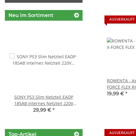
Neu im Sortiment
AUSVERKAUFT
ROWENTA - Asp
FORCE FLEX R
gebraucht
19,99 €
*
SONY PS3 Slim Netzteil EADP
Sony Playstation 3 KE
185AB Internes Netzteil 220V
Laufwerk ohne Laser - 
gerbaucht
Eratzteilspend
29,99 €
*
14,99 €
*
AUSVERKAUFT
Top-Artikel