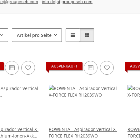
.de@groupeseb.com
info.de[at]groupeseb.com
Artikel pro Seite
AUSVERKAUFT
AUSV
irador Vertical X-
ROWENTA - Aspirador Vertical X-
ROWEN
thium-Ionen-Akku
FORCE FLEX RH2039WO
FORCE