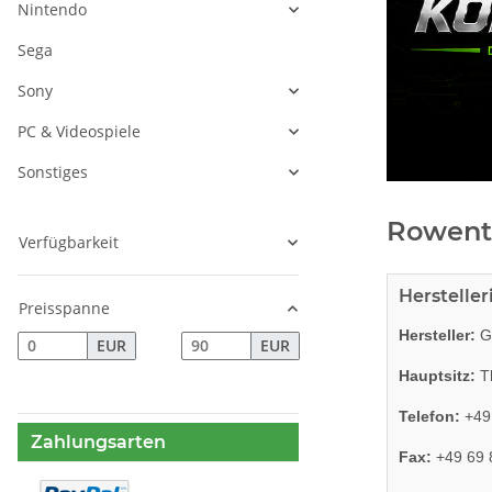
Nintendo
Sega
Sony
PC & Videospiele
Sonstiges
Rowent
Verfügbarkeit
Herstelle
Preisspanne
Hersteller:
G
EUR
EUR
Hauptsitz:
Th
Telefon:
+49
Zahlungsarten
Fax:
+49 69 