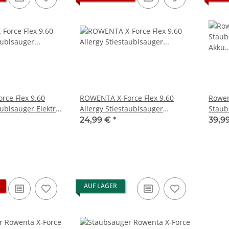
ce Flex 9.60
ROWENTA X-Force Flex 9.60
Rowen
aublsauger Elektro
Allergy Stiestaublsauger
Staub
aucht
Teleskoprohr Rohr - gebraucht
Xforc
24,99 €
*
39,9
X 360 Slim
PS3 Playstation 3 Laufwerk
Xbox 360 Netzt
 - 12V -
Flachband Flex Kabel für KES
12V - 12
cht
KEM 450DAA 450EAA Laser Slim
Mainboa
4,79 €
*
22
AUF LAGER