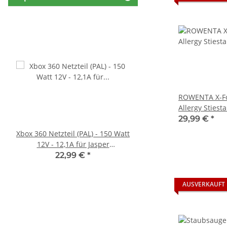
ROWENTA X-For
Allergy Stiest
Bürste - gebr
29,99 €
*
Xbox 360 Netzteil (PAL) - 150 Watt
Original Microsoft XBO
12V - 12,1A für Jasper
Netzteil 220V 135 Watt
Mainboards gebraucht
10.83A * gebrau
22,99 €
*
36,99 €
*
AUSVERKAUFT