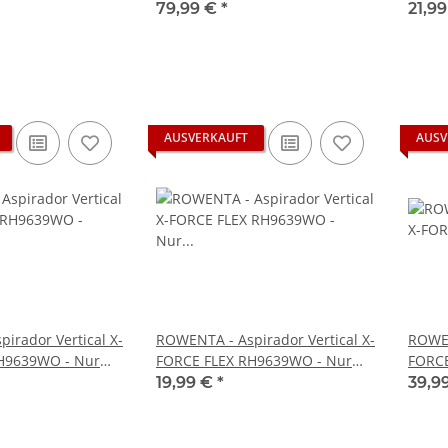
ebraucht
gebra
79,99 €
*
21,9
AUSVERKAUFT
AUSV
irador Vertical X-
ROWENTA - Aspirador Vertical X-
ROWEN
H9639WO - Nur
FORCE FLEX RH9639WO - Nur
FORCE
ubehör
Gerät ohne Zubehör Defekt
origi
19,99 €
*
39,9
startet nicht !