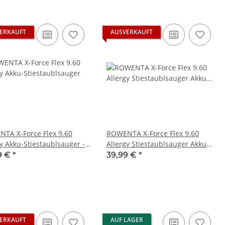
ERKAUFT
AUSVERKAUFT
TA X-Force Flex 9.60
ROWENTA X-Force Flex 9.60
gy Akku-Stiestaublsauger -
Allergy Stiestaublsauger Akku
rz/Lila - nur Hauptgerät
Betterie - gebraucht
9 €
*
39,99 €
*
im Netzteil EADP
Sony Playstation 3 KEM 450EAA
S
Akku und Zubehör
nes Netzteil 220V
Laufwerk ohne Laser - Defekt -
450
rbaucht
Eratzteilspender
B
,99 €
*
14,99 €
*
ERKAUFT
AUF LAGER