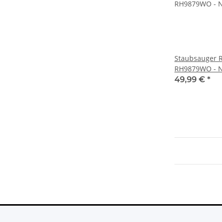
Staubsauger 
RH9879WO - N
Zubehör
49,99 €
*