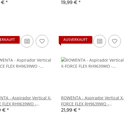
ucht
gebraucht starke
9 €
*
19,99 €
*
gebrauchsspuren
ERKAUFT
AUSVERKAUFT
TA - Aspirador Vertical X-
ROWENTA - Aspirador Vertical X-
 FLEX RH9639WO -
FORCE FLEX RH9639WO -
nal Akku Batterie gebraucht
Verbindungsrohr gebraucht
9 €
*
21,99 €
*