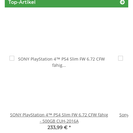
Top-Artikel
SONY PlayStation 4™ PS4 Slim FW 6.72 CFW fähig
Sony Pl
- 500GB CUH-2016A
233,99 €
*