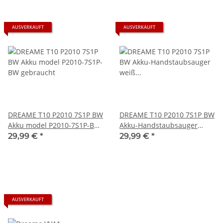
AUSVERKAUFT
AUSVERKAUFT
DREAME T10 P2010 7S1P BW
DREAME T10 P2010 7S1P BW
Akku model P2010-7S1P-BW
Akku-Handstaubsauger
gebraucht
weiß Weiß nur Hauptgerät
29,99 €
*
29,99 €
*
ohne Zubehör gebraucht
AUSVERKAUFT