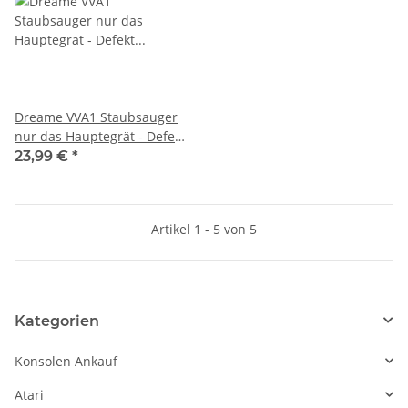
Dreame VVA1 Staubsauger
nur das Hauptegrät - Defekt
Akku lädt nicht blinkt Rot
23,99 €
*
Artikel 1 - 5 von 5
Kategorien
Konsolen Ankauf
Atari