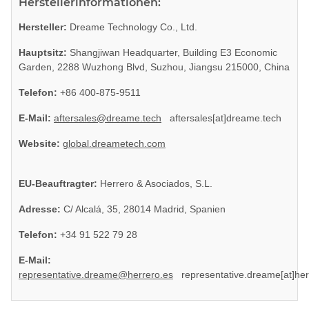
Herstellerinformationen:
Hersteller:
Dreame Technology Co., Ltd.
Hauptsitz:
Shangjiwan Headquarter, Building E3 Economic
Garden, 2288 Wuzhong Blvd, Suzhou, Jiangsu 215000, China
Telefon:
+86 400-875-9511
E-Mail:
aftersales@dreame.tech
aftersales[at]dreame.tech
Website:
global.dreametech.com
EU-Beauftragter:
Herrero & Asociados, S.L.
Adresse:
C/ Alcalá, 35, 28014 Madrid, Spanien
Telefon:
+34 91 522 79 28
E-Mail:
representative.dreame@herrero.es
representative.dreame[at]her