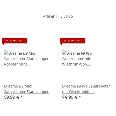
Artikel 1 - 5 von 5
AUSVERKAUFT
AUSVERKAUFT
Dreame D9 Max
Dreame F9 Pro Saugroboter
Saugroboter Staubsauger
mit Wischfunktion
Roboter ohne Wischer -
Staubsaugerroboter Weiß
59,99 €
*
74,99 €
*
gebraucht
2500Pa gebraucht ohne
Wassertank