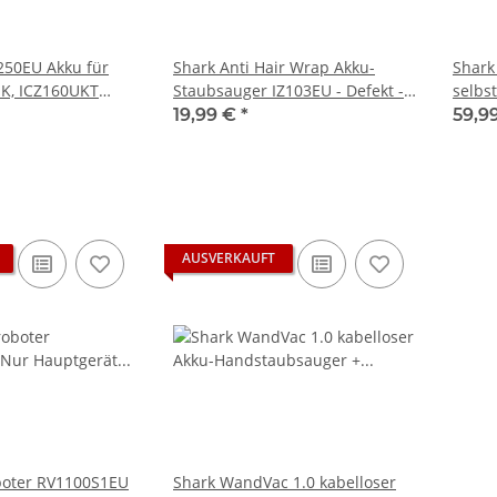
250EU Akku für
Shark Anti Hair Wrap Akku-
Shark
UK, ICZ160UKT
Staubsauger IZ103EU - Defekt -
selbs
rsatz-Power-Akku
Läuft nicht an LED Blinkt vom
Staub
19,99 €
*
59,9
Akku
selbs
RV100
AUSVERKAUFT
boter RV1100S1EU
Shark WandVac 1.0 kabelloser