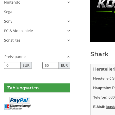
Nintendo
Sega
Sony
PC & Videospiele
Sonstiges
Shark
Preisspanne
EUR
EUR
Herstelle
Hersteller:
S
Zahlungsarten
Hauptsitz:
Ro
Telefon:
080
E-Mail:
kund