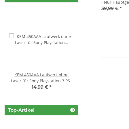
- Nur Hauptge
kein Netzteil
39,99 €
*
KEM 450AAA Laufwerk ohne
SONY PS3 Slim Netzte
Laser für Sony Playstation 3 PS3
220BB Internes Netzt
Slim gebraucht
gebraucht
14,99 €
*
29,99 €
*
Top-Artikel