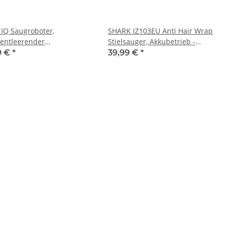
 IQ Saugroboter,
SHARK IZ103EU Anti Hair Wrap
tentleerender
Stielsauger, Akkubetrieb -
sauger-Roboter
gebraucht - stark verschmutzt
9 €
*
39,99 €
*
tleerende Ladestation
0SEU gebraucht