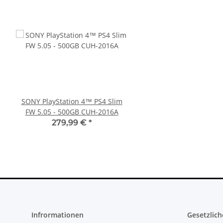
SONY PlayStation 4™ PS4 Slim
SONY PlayStation 4™ 
FW 5.05 - 500GB CUH-2016A
FW 7.55 CFW Fähig
Settings - 500GB CU
279,99 €
*
299,99 €
*
Infrormationen
Gesetzlich