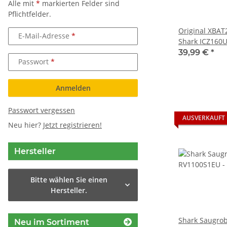
Alle mit
*
markierten Felder sind
Pflichtfelder.
Original XBAT
E-Mail-Adresse
Shark ICZ160
Staubsauger E
39,99 €
*
Passwort
gebraucht
Anmelden
Passwort vergessen
AUSVERKAUFT
Neu hier?
Jetzt registrieren!
Hersteller
Bitte wählen Sie einen
Hersteller.
Shark Saugro
Neu im Sortiment