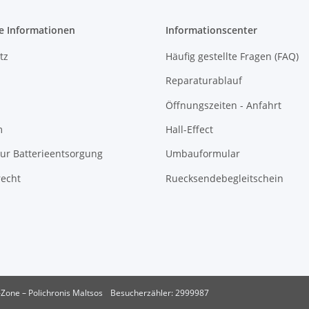
e Informationen
Informationscenter
tz
Häufig gestellte Fragen (FAQ)
Reparaturablauf
Öffnungszeiten - Anfahrt
m
Hall-Effect
ur Batterieentsorgung
Umbauformular
recht
Ruecksendebegleitschein
Zone – Polichronis Maltsos
Besucherzähler: 2999987