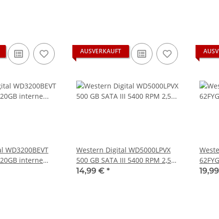
AUSVERKAUFT
AUSV
tal WD3200BEVT
Western Digital WD5000LPVX
Weste
l APS250
SONY PS3 Slim Netzteil EADP
SONY PS3 Sl
320GB interne
500 GB SATA III 5400 RPM 2,5
62FYGY0 500 GB SAT
 gebraucht
220BB Internes Netzteil 220V
185AB Inter
cm (2,5 Zoll),
Zoll Notebook Festplatte
RPM 2
14,99 €
*
19,9
gebraucht
ge
29,99 €
*
29
 Cache, SATA)
HDD