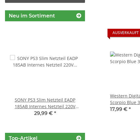
Neu im Sortiment
AUSVERKAUFT
Western Digi
SONY PS3 Slim Netzteil EADP
SONY PS3 Slim Netztei
Scorpio Blue 
185AB Internes Netzteil 220V
internes Netzteil 220V
Festplatte (6,4 
17,99 €
*
gerbaucht
29,99 €
*
29,99 €
*
5400rpm, 8MB
Top-Artikel