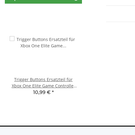
Trigger Buttons Ersatzteil für
SONY PlayStation 4™ 
Xbox One Elite Game Controller
FW 7.55 CFW Fähig
Silber
Settings - 500GB CU
10,99 €
*
299,99 €
*