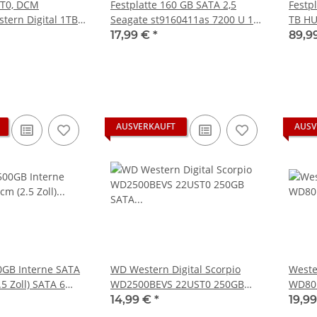
3T0, DCM
Festplatte 160 GB SATA 2,5
Festp
ern Digital 1TB
Seagate st9160411as 7200 U 16
TB HU
latte
MB Momentus Laptop
SATA 
17,99 €
*
89,9
gebra
AUSVERKAUFT
AUSV
GB Interne SATA
WD Western Digital Scorpio
Weste
5 Zoll) SATA 6
WD2500BEVS 22UST0 250GB
WD80E
S500G2B0A
SATA HDD 8MB Bulk
28DFH
14,99 €
*
19,9
Classi