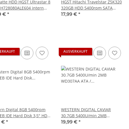
latte HDD HGST Ultrastar 8
HGST Hitachi Travelstar Z5K320
H728080ALE604 intern
320GB HDD 5400rpm SATA
III 7200/min CMR -
Serial ATA 8MB Cache 6,4cm
9 €
*
17,99 €
*
ucht
2,5Zoll intern HTS543232A7A384
ERKAUFT
AUSVERKAUFT
rn Digital 8GB 5400rpm
WESTERN DIGITAL CAVIAR
B IDE Hard Disk 3,5" HDD
30.7GB 5400U/min 2MB
2 Festplatte für XBOX
WD307AA ATA / IDE / PATA 3.5''
9 €
*
19,99 €
*
c
Zoll