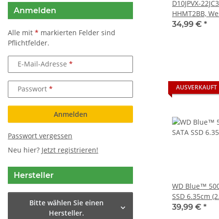
D10JPVX-22JC
Anmelden
HHMT2BB, West
SATA 2.5 Festp
34,99 €
*
Alle mit
*
markierten Felder sind
Pflichtfelder.
E-Mail-Adresse
AUSVERKAUFT
Passwort
Anmelden
Passwort vergessen
Neu hier?
Jetzt registrieren!
Hersteller
WD Blue™ 500
SSD 6.35cm (2.
Bitte wählen Sie einen
Gb/s Bulk WD
39,99 €
*
Hersteller.