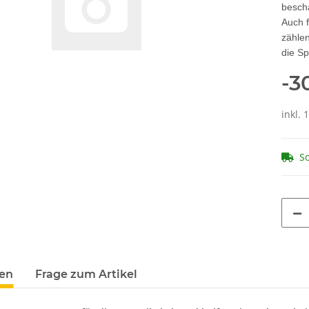
besch
Auch 
zählen
die Sp
-3
inkl. 
So
terkarten anzeigen
en
Frage zum Artikel