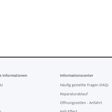
X 360 Slim
Xbox 360 Netzteil (PAL) - 150 Watt
 - 12V -
12V - 12,1A für Jasper
cht
Mainboards gebraucht
22,99 €
*
e Informationen
Informationscenter
tz
Häufig gestellte Fragen (FAQ)
Reparaturablauf
Öffnungszeiten - Anfahrt
m
Hall-Effect