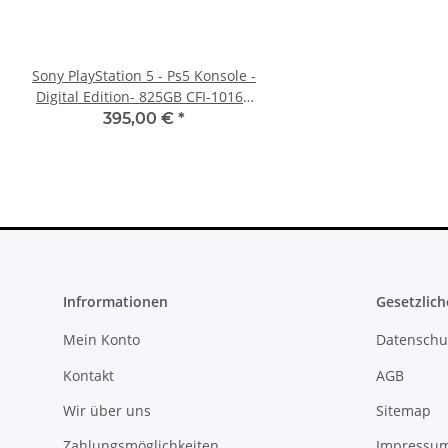
Sony PlayStation 5 - Ps5 Konsole -
Original Microsoft XBO
Digital Edition- 825GB CFI-1016B
Netzteil 220V 135 Watt
gebraucht
10.83A * gebrau
395,00 €
*
36,99 €
*
Infrormationen
Gesetzlich
Mein Konto
Datenschu
Kontakt
AGB
Wir über uns
Sitemap
Zahlungsmöglichkeiten
Impressu