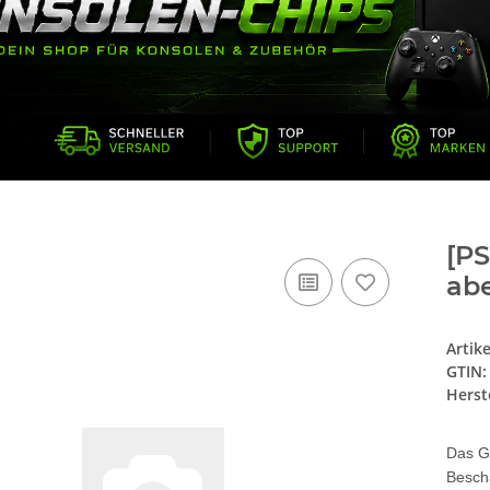
[PS
ab
Artik
GTIN:
Herste
Das G
Besch