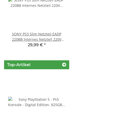
SONY PS3 Slim Netzteil EADP
Sony Playstation 3 
220BB Internes Netzteil 220V
450EAA PS3 Schlitten o
gebraucht
Blu-Ray Laufwerk
29,99 €
*
12,99 €
*
Top-Artikel