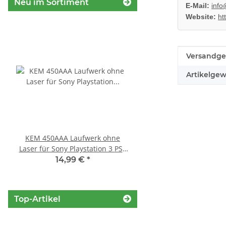
Neu im Sortiment
E-Mail:
info
Website:
ht
Produkteig
Wert
Versandge
Artikelgew
KEM 450AAA Laufwerk ohne
Sony Playstation 3 
Laser für Sony Playstation 3 PS3
450EAA PS3 Laser mit 
Slim gebraucht
Blu-Ray Laufwerk ge
14,99 €
*
32,99 €
*
Top-Artikel