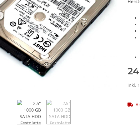
Herste
24
inkl. 
Ar