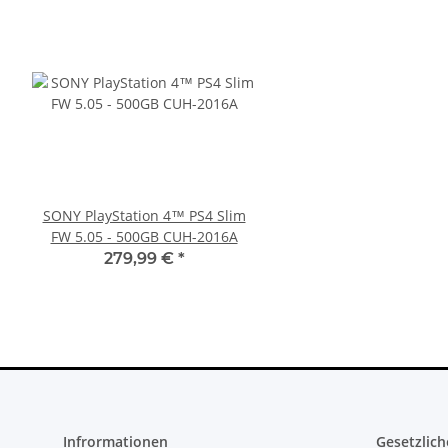
SONY PlayStation 4™ PS4 Slim
Sony PlayStation 5 - Ps5
FW 5.05 - 500GB CUH-2016A
Digital Edition- 825GB 
gebraucht
279,99 €
*
395,00 €
*
Infrormationen
Gesetzlich