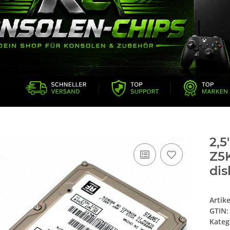
2,5
Z5
dis
Artik
GTIN:
Kateg