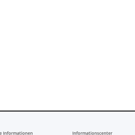
 Konsole -
PS3 Playstation 3 Laufwerk
CFI-1016B
Flachband Flex Kabel für KES
KEM 450DAA 450EAA Laser Slim
4,79 €
*
e Informationen
Informationscenter