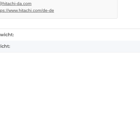
@hitachi-da.com
tps://www.hitachi.com/de-de
enschaft
wicht:
icht:
KEM KES
KEM 450DAA Laufwerk ohne
Schlitten
Laser für Sony Playstation 3 PS3
braucht
Slim
14,99 €
*