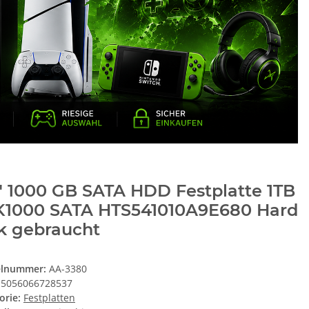
" 1000 GB SATA HDD Festplatte 1TB
K1000 SATA HTS541010A9E680 Hard
k gebraucht
elnummer:
AA-3380
5056066728537
orie:
Festplatten