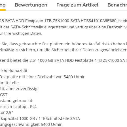
terkarten anzeigen
ung
Bewertungen
Frage zum Artikel
Benachr
GB SATA HDD Festplatte 1TB Z5K1000 SATA HTS541010A9E680 ist eine 
 mit der SATA-Schnittstelle ausgestattet und verfügt über eine Drehzahl 
ür Ihre wichtigen Daten.
n Sie, dass gebrauchte Festplatten ein höheres Ausfallrisiko haben
elmäßig zu sichern, um die Sicherheit Ihrer Daten zu gewährleisten
nd bietet die 2,5" 1000 GB SATA HDD Festplatte 1TB Z5K1000 SAT
icherkapazität
-Festplatte mit einer Drehzahl von 5400 U/min
nittstelle
t, aber zuverlässig
HGST
zustand gebraucht
ereich Laptop - Ps4
or 2,5"
kapazität 1000 GB / 1TBSchnittstelle SATA
ngsgeschwindigkeit 5400 U/min