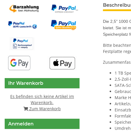
weitere Regis
Beschreib
Die 2,5" 1000 
bietet. Sie ist
Speicherplatz f
Bitte beachte
Festplatte reg
Zusammenfasse
1 TB Spe
2,5-Zoll
Ihr Warenkorb
SATA-Sch
Gebrauch
Es befinden sich keine Artikel im
Marke 
Warenkorb.
Artikel
Zum Warenkorb
Einsatzb
Formfakt
Speicher
Anmelden
Umdrehu