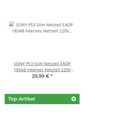
SONY PS3 Slim Netzteil EADP
Sony Playstation 3 
185AB Internes Netzteil 220V
450EAA PS3 Schlitten o
gerbaucht
Blu-Ray Laufwerk
29,99 €
*
12,99 €
*
Top-Artikel