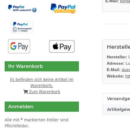
E-Mail:
konta
Herstell
Hersteller:
U
Adresse:
Lu
Ihr Warenkorb
E-Mail:
dues
Website:
ht
Es befinden sich keine Artikel im
Warenkorb.
Zum Warenkorb
Produkteig
Wert
Versandge
Anmelden
Artikelgew
Alle mit
*
markierten Felder sind
Pflichtfelder.