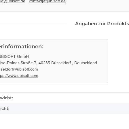
kt@ubisoft.de
kontakt[at]ubisoft.de
Angaben zur Produkts
erinformationen:
BISOFT GmbH
ise-Rainer-Straße 7, 40235 Düsseldorf , Deutschland
seldorf@ubisoft.com
tps://www.ubisoft.com
enschaft
wicht:
icht: