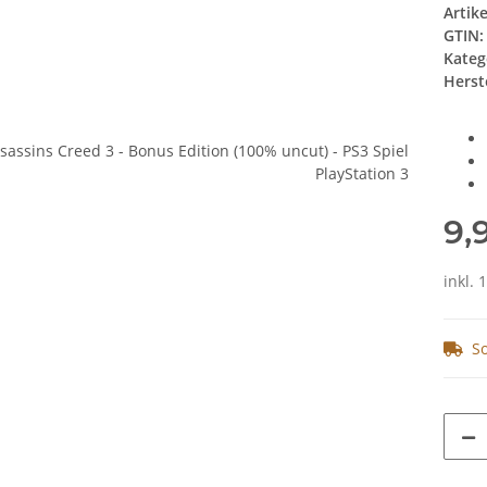
Artik
GTIN:
Kateg
Herste
9,
inkl. 
So