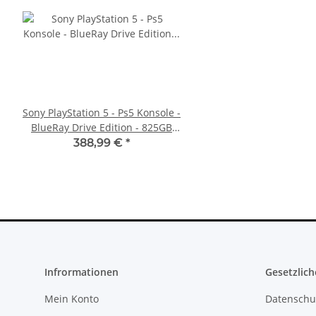
Sony PlayStation 5 - Ps5 Konsole -
Sony PlayStation 5 - Ps5
BlueRay Drive Edition - 825GB
Digital Edition- 825GB 
CFI-1216A gebraucht
gebraucht
388,99 €
*
395,00 €
*
Infrormationen
Gesetzlich
Mein Konto
Datenschu