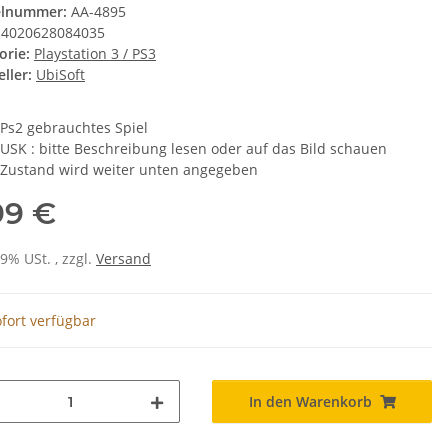
elnummer:
AA-4895
4020628084035
orie:
Playstation 3 / PS3
ller:
UbiSoft
Ps2 gebrauchtes Spiel
USK : bitte Beschreibung lesen oder auf das Bild schauen
Zustand wird weiter unten angegeben
99 €
19% USt. , zzgl.
Versand
fort verfügbar
In den Warenkorb