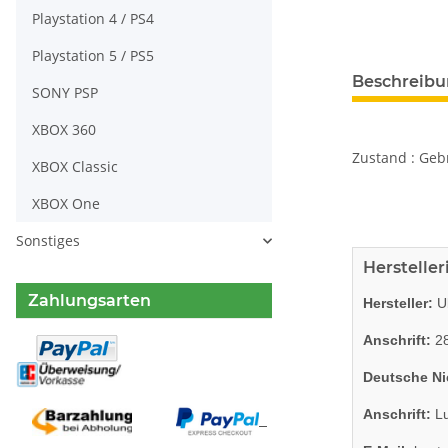
Playstation 4 / PS4
Playstation 5 / PS5
weitere Regis
Beschreib
SONY PSP
XBOX 360
Zustand : Gebr
XBOX Classic
XBOX One
Sonstiges
Herstelle
Zahlungsarten
Hersteller:
Ub
Anschrift:
28
Deutsche Ni
Anschrift:
Lu