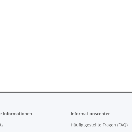
 Konsole -
Trigger Buttons Ersatzteil für
CFI-1016B
Xbox One Elite Game Controller
Silber
10,99 €
*
e Informationen
Informationscenter
tz
Häufig gestellte Fragen (FAQ)