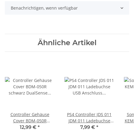
Benachrichtigen, wenn verfügbar
Ähnliche Artikel
Controller Gehäuse
PS4 Controller JDS 011
Son
Cover BDM-050R
JDM 011 Ladebuchse
KEM-
schwarz DualSense
USB Anschluss Platine
Lase
12,99 €
*
7,99 €
*
Ersatzteil für Sony
Charger Board