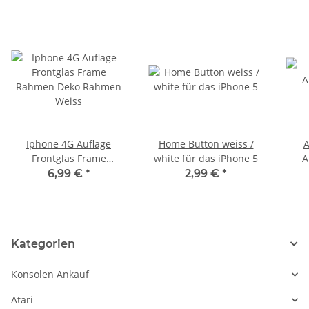
Iphone 4G Auflage
Home Button weiss /
A
Frontglas Frame
white für das iPhone 5
A
Rahmen Deko Rahmen
6,99 €
*
2,99 €
*
Weiss
Kategorien
Konsolen Ankauf
Atari