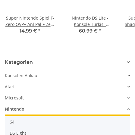
Super Nintendo Spiel F-
Nintendo DS Lite -
Sup
Zero OVP+ Anl Pal F Zero
Konsole Türkis -
Shaq
SNES Neuwertig TOP
gebraucht
14,99 €
*
60,99 €
*
gebraucht
Kategorien
Konsolen Ankauf
Atari
Microsoft
Nintendo
64
DS Light