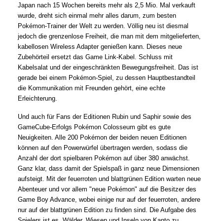
Japan nach 15 Wochen bereits mehr als 2,5 Mio. Mal verkauft
wurde, dreht sich einmal mehr alles darum, zum besten
Pokémon-Trainer der Welt zu werden. Völlig neu ist diesmal
jedoch die grenzenlose Freiheit, die man mit dem mitgelieferten,
kabellosen Wireless Adapter genießen kann. Dieses neue
Zubehörteil ersetzt das Game Link-Kabel. Schluss mit
Kabelsalat und der eingeschränkten Bewegungsfreiheit. Das ist
gerade bei einem Pokémon-Spiel, zu dessen Hauptbestandteil
die Kommunikation mit Freunden gehört, eine echte
Erleichterung.
Und auch für Fans der Editionen Rubin und Saphir sowie des
GameCube-Erfolgs Pokémon Colosseum gibt es gute
Neuigkeiten. Alle 200 Pokémon der beiden neuen Editionen
können auf den Powerwürfel übertragen werden, sodass die
Anzahl der dort spielbaren Pokémon auf über 380 anwächst.
Ganz klar, dass damit der Spielspaß in ganz neue Dimensionen
aufsteigt. Mit der feuerroten und blattgrünen Edition warten neue
Abenteuer und vor allem "neue Pokémon" auf die Besitzer des
Game Boy Advance, wobei einige nur auf der feuerroten, andere
nur auf der blattgrünen Edition zu finden sind. Die Aufgabe des
Spielers ist es, Wälder, Wiesen und Inseln von Kanto zu