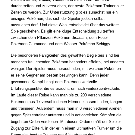
durchstreifen und zu versuchen, der beste Pokémon-Trainer aller
Zeiten zu werden. Zur Unterstützung gibt es zunächst nur ein
einziges Pokémon, das sich der Spieler jedoch selbst
aussuchen darf. Und diese Wahl entscheidet über das weitere
Spielgeschehen. Es gilt eine kluge Entscheidung zu treffen
zwischen dem Pflanzen-Pokémon Bisasam, dem Feuer-
Pokémon Glumanda und dem Wasser-Pokémon Schiggy.
Die besonderen Fähigkeiten des gewählten Begleiters sind bei
manchen frei lebenden Pokémon besonders effektiv, bei anderen
weniger. Der Spieler muss herausfinden, mit welchen Pokémon
er seine Gegner am besten bezwingen kann. Denn jeder
gewonnene Kampf bringt dem Pokémon wertvolle
Erfahrungspunkte, die es braucht, um sich weiterzuentwickeln.
Im Laufe dieser Reise kann man bis zu 200 verschiedene
Pokémon aus 17 verschiedenen Elementklassen finden, fangen
und trainieren. Außerdem muss man in 8 verschiedenen Arenen
gegen Spitzentrainer antreten und in actionreichen Kämpfen die
begehrten Orden verdienen. Mit diesen Orden erhält der Spieler
Zugang zur Elite 4, in der er in einem ultimativen Turnier um die
Krone des besten Trainers der Welt streiten darf.