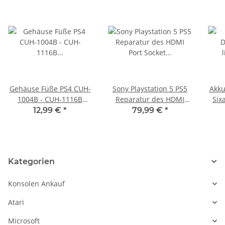
Gehäuse Füße PS4 CUH-
Sony Playstation 5 PS5
Akku
1004B - CUH-1116B
Reparatur des HDMI
Six
Konsole Ersatzteil
Port Socket Buchse
Play
12,99 €
*
79,99 €
*
gebraucht
Austausch CFI-1016A -
CFI-1116A
Kategorien
Konsolen Ankauf
Atari
Microsoft