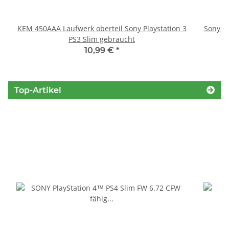
KEM 450AAA Laufwerk oberteil Sony Playstation 3
Sony P
PS3 Slim gebraucht
S
10,99 €
*
Top-Artikel