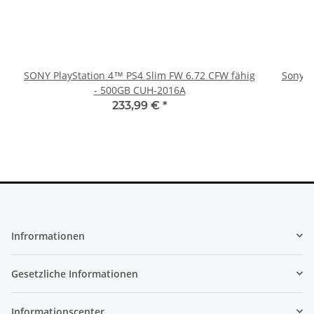
SONY PlayStation 4™ PS4 Slim FW 6.72 CFW fähig
Sony Pl
- 500GB CUH-2016A
233,99 €
*
Infrormationen
Gesetzliche Informationen
Informationscenter