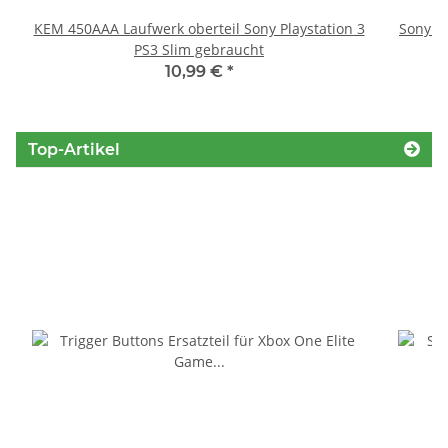
KEM 450AAA Laufwerk oberteil Sony Playstation 3
Sony P
PS3 Slim gebraucht
S
10,99 €
*
Top-Artikel