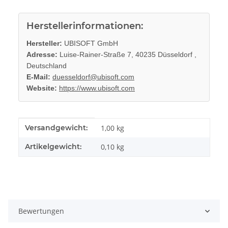
Herstellerinformationen:
Hersteller:
UBISOFT GmbH
Adresse:
Luise-Rainer-Straße 7, 40235 Düsseldorf ,
Deutschland
E-Mail:
duesseldorf@ubisoft.com
Website:
https://www.ubisoft.com
Produkteigenschaft
Wert
Versandgewicht:
1,00 kg
Artikelgewicht:
0,10
kg
Bewertungen