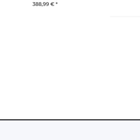
CFI-1216A gebraucht
388,99 €
*
279,99 €
*