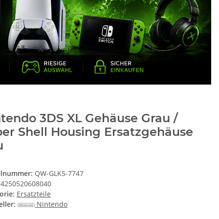
ntendo 3DS XL Gehäuse Grau /
ber Shell Housing Ersatzgehäuse
u
elnummer:
QW-GLK5-7747
4250520608040
orie:
Ersatzteile
ller:
Nintendo