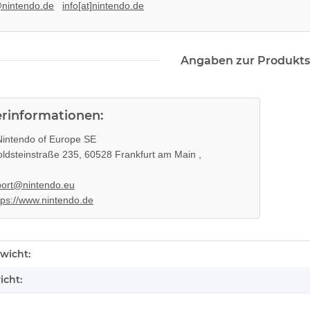
@nintendo.de
info[at]nintendo.de
KEM KES
SONY PS3 Slim Netzteil APS250
Schlitten
internes Netzteil 220V gebraucht
braucht
29,99 €
*
Angaben zur Produkts
erinformationen:
intendo of Europe SE
ldsteinstraße 235, 60528 Frankfurt am Main ,
ort@nintendo.eu
tps://www.nintendo.de
enschaft
wicht:
icht:
PS4 Slim
PS3 Playstation 3 Laufwerk
H-2016A
Flachband Flex Kabel für KES