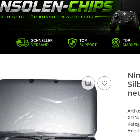
Ni
Sil
ne
Artik
GTIN:
Kateg
Herste