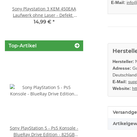
E-Mail:
info
Sony Playstation 3 KEM 450EAA
Sony Playstation 3 
Laufwerk ohne Laser - Defekt -
450EAA PS3 Laser mit 
Eratzteilspender
Blu-Ray Laufwerk ge
14,99 €
*
32,99 €
*
Top-Artikel
Herstell
Hersteller:
N
Adresse:
Go
Deutschland
E-Mail:
supp
Website:
ht
Produkteig
Wert
Versandge
Artikelgew
Sony PlayStation 5 - Ps5 Konsole -
SONY PlayStation 4™ 
BlueRay Drive Edition - 825GB
FW 5.05 - 500GB CU