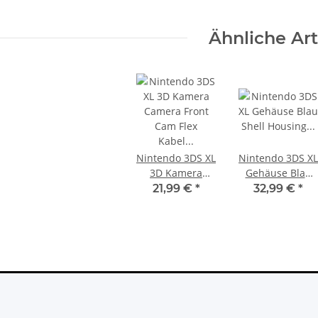
KEM 450DAA 450EAA Laser Slim
4,79 €
*
Ähnliche Art
Nintendo 3DS XL
Nintendo 3DS XL
3D Kamera
Gehäuse Blau
Camera Front
Shell Housing
21,99 €
*
32,99 €
*
Cam Flex Kabel
Ersatzgehäuse
Flexkabel
neu
Flexcable