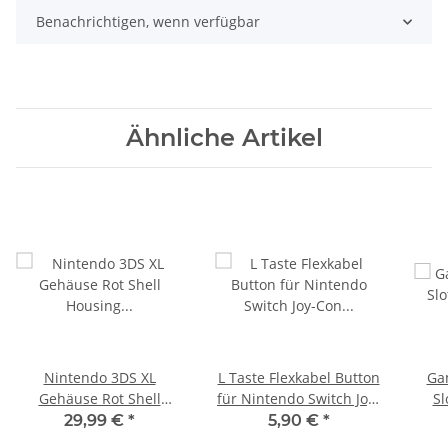
Benachrichtigen, wenn verfügbar
Ähnliche Artikel
Nintendo 3DS XL
L Taste Flexkabel Button
Ga
Gehäuse Rot Shell
für Nintendo Switch Joy-
Sl
Housing Ersatzgehäuse
Con Controller Flexcable
Kopf
29,99 €
*
5,90 €
*
neu
Ni