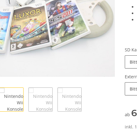
SD Ka
Bit
Exter
Bit
6
ab
inkl. 