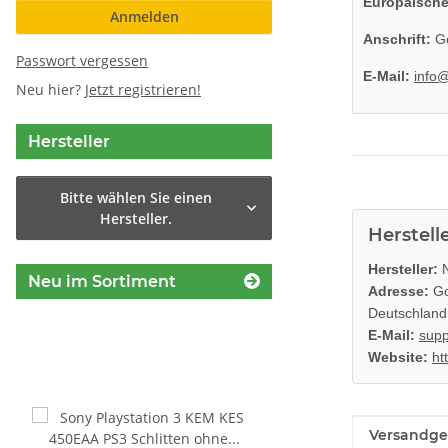
Europäische
Anmelden
Anschrift:
Go
Passwort vergessen
E-Mail:
info
Neu hier?
Jetzt registrieren!
Hersteller
Bitte wählen Sie einen
Hersteller.
Herstell
Hersteller:
N
Neu im Sortiment
Adresse:
Go
Deutschland
E-Mail:
supp
Website:
ht
Produkteig
Wert
Versandge