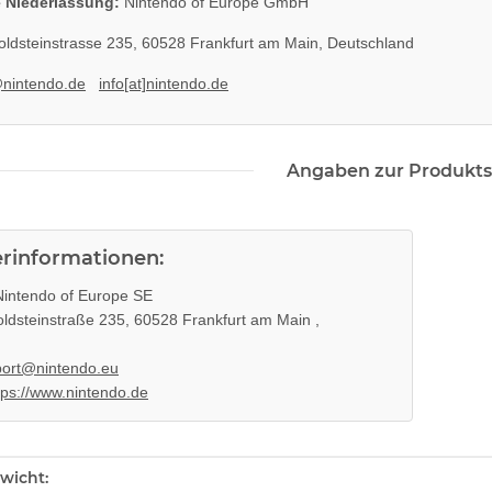
 Niederlassung:
Nintendo of Europe GmbH
ldsteinstrasse 235, 60528 Frankfurt am Main, Deutschland
@nintendo.de
info[at]nintendo.de
Angaben zur Produkts
erinformationen:
intendo of Europe SE
ldsteinstraße 235, 60528 Frankfurt am Main ,
ort@nintendo.eu
tps://www.nintendo.de
enschaft
wicht: