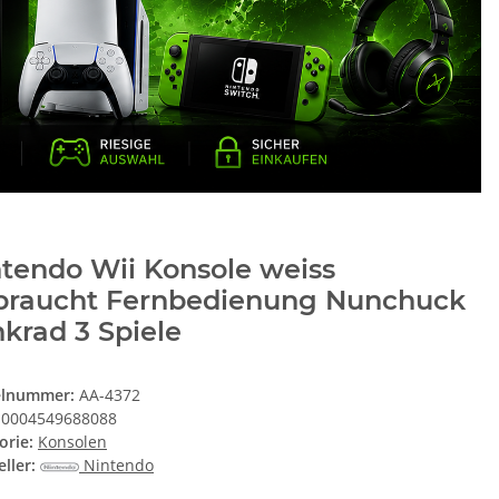
tendo Wii Konsole weiss
braucht Fernbedienung Nunchuck
krad 3 Spiele
elnummer:
AA-4372
0004549688088
orie:
Konsolen
ller:
Nintendo