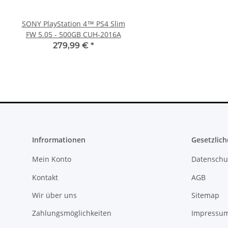
SONY PlayStation 4™ PS4 Slim
Sony PlayStation 5 - Ps5
FW 5.05 - 500GB CUH-2016A
Digital Edition- 825GB 
gebraucht
279,99 €
*
395,00 €
*
Infrormationen
Gesetzlich
Mein Konto
Datenschu
Kontakt
AGB
Wir über uns
Sitemap
Zahlungsmöglichkeiten
Impressu