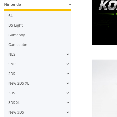
Nintendo
64
DS Light
Gameboy
Gamecube
NES
SNES
2DS
New 2DS XL
3DS
3DS XL
New 3DS