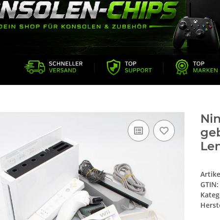
Nin
ge
Len
Artik
GTIN:
Kateg
Herste