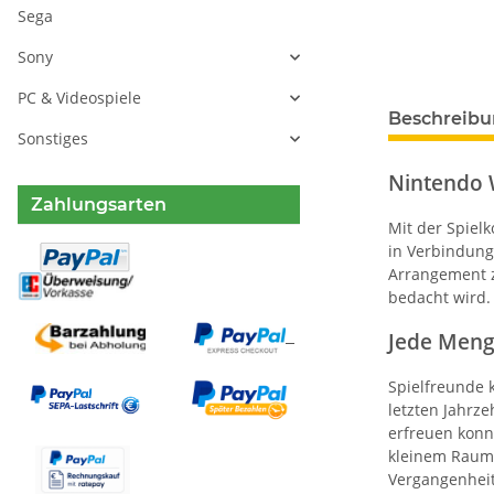
Sega
Sony
PC & Videospiele
Beschreib
Sonstiges
Nintendo W
Zahlungsarten
Mit der Spiel
in Verbindung 
Arrangement z
bedacht wird. 
Jede Meng
Spielfreunde 
letzten Jahrz
erfreuen konnt
kleinem Raum 
Vergangenheit