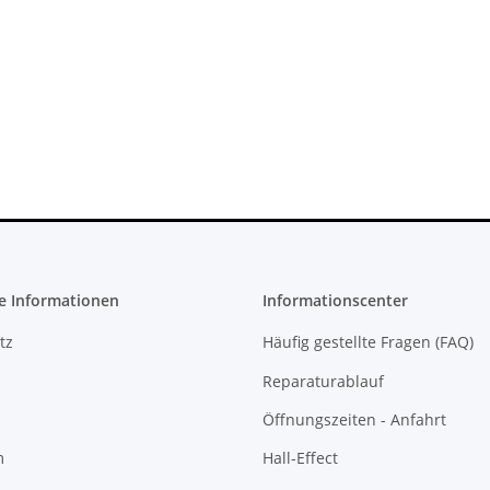
 Konsole -
Trigger Buttons Ersatzteil für
SONY PlaySt
CFI-1016B
Xbox One Elite Game Controller
FW 5.05 - 
Silber
10,99 €
*
27
e Informationen
Informationscenter
tz
Häufig gestellte Fragen (FAQ)
Reparaturablauf
Öffnungszeiten - Anfahrt
m
Hall-Effect