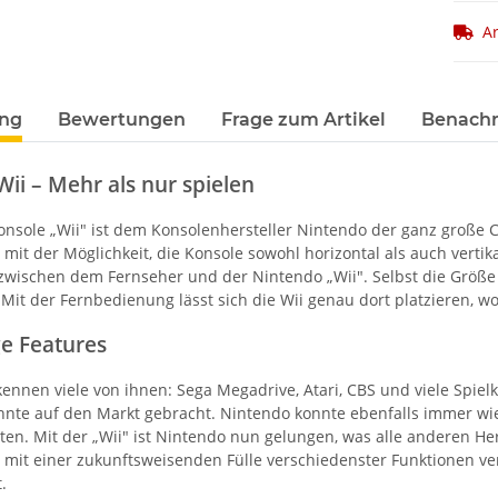
Ar
ung
Bewertungen
Frage zum Artikel
Benachr
ii – Mehr als nur spielen
konsole „Wii" ist dem Konsolenhersteller Nintendo der ganz große 
mit der Möglichkeit, die Konsole sowohl horizontal als auch vertik
wischen dem Fernseher und der Nintendo „Wii". Selbst die Größe 
Mit der Fernbedienung lässt sich die Wii genau dort platzieren, w
e Features
kennen viele von ihnen: Sega Megadrive, Atari, CBS und viele Spie
ehnte auf den Markt gebracht. Nintendo konnte ebenfalls immer wie
en. Mit der „Wii" ist Nintendo nun gelungen, was alle anderen Hers
mit einer zukunftsweisenden Fülle verschiedenster Funktionen ver
.