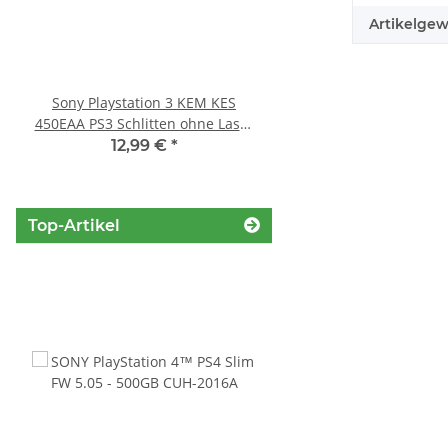
Artikelgew
Sony Playstation 3 KEM KES
KEM 450AAA Laufwerk 
450EAA PS3 Schlitten ohne Laser
Sony Playstation 3 PS3 Slim
Blu-Ray Laufwerk 320
gebraucht
12,99 €
*
10,99 €
*
Top-Artikel