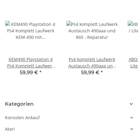
KEM490 Playstation 4
Ps4 komplett Laufwerk
XBOX
Ps4 Komplett Laufwerk
Austausch 490aaa und
Lit
KEM-490 mit Laser 1215
860 - Reparatur
DG-
59,99 €
*
59,99 €
*
(aka CUH-1200) ohne
Mainboard KEM 490
Kategorien
Konsolen Ankauf
Atari