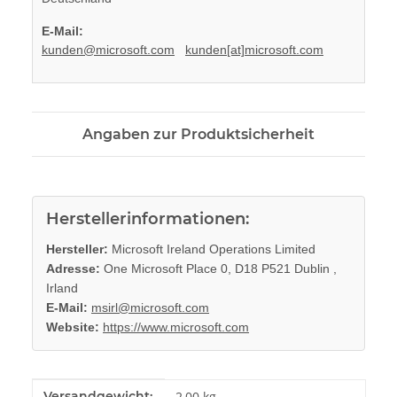
E-Mail:
kunden@microsoft.com
kunden[at]microsoft.com
Angaben zur Produktsicherheit
Herstellerinformationen:
Hersteller:
Microsoft Ireland Operations Limited
Adresse:
One Microsoft Place 0, D18 P521 Dublin ,
Irland
E-Mail:
msirl@microsoft.com
Website:
https://www.microsoft.com
Produkteigenschaft
Wert
Versandgewicht:
2,00 kg