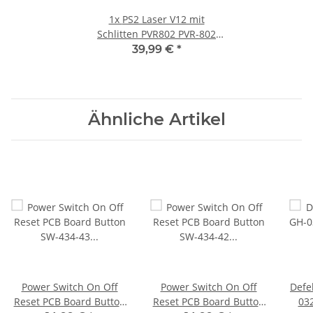
1x
PS2 Laser V12 mit
Schlitten PVR802 PVR-802
SLIM SCPH70004 SCPH75004
39,99 €
*
Ähnliche Artikel
Power Switch On Off
Power Switch On Off
Defe
Reset PCB Board Button
Reset PCB Board Button
032