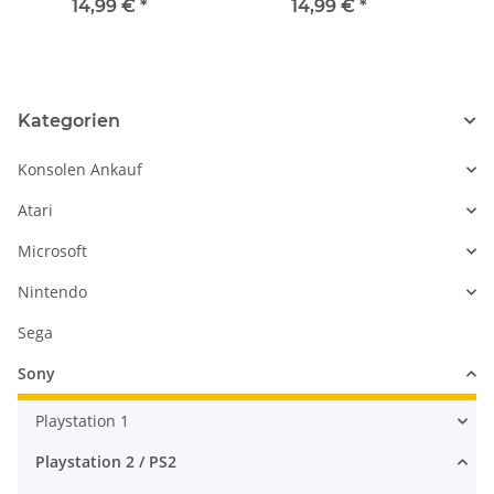
SW-434-43 für Ps2 Slim
SW-434-42 für Ps2 Slim
SC
14,99 €
*
14,99 €
*
SCPH 70004
SCPH 70004
nic
Kategorien
Konsolen Ankauf
Atari
Microsoft
Nintendo
Sega
Sony
Playstation 1
Playstation 2 / PS2