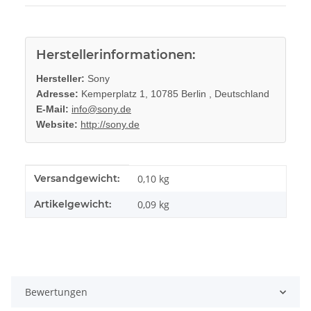
Herstellerinformationen:
Hersteller:
Sony
Adresse:
Kemperplatz 1, 10785 Berlin , Deutschland
E-Mail:
info@sony.de
Website:
http://sony.de
Produkteigenschaft
Wert
Versandgewicht:
0,10 kg
Artikelgewicht:
0,09
kg
Bewertungen