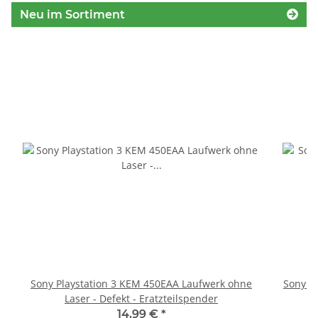
Neu im Sortiment
Sony Playstation 3 KEM 450EAA Laufwerk ohne
Sony P
Laser - Defekt - Eratzteilspender
S
14,99 €
*