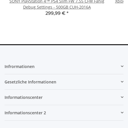
SONY PlayStation 4™ PS4 Slim FW 7.55 CFW Fähig
Xbox 36
Debug Settings - 500GB CUH-2016A
299,99 €
*
Infrormationen
Gesetzliche Informationen
Informationscenter
Informationscenter 2