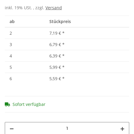
inkl. 19% USt. , zzgl.
Versand
ab
Stückpreis
2
7,19 €
*
3
6,79 €
*
4
6,39 €
*
5
5,99 €
*
6
5,59 €
*
Sofort verfügbar