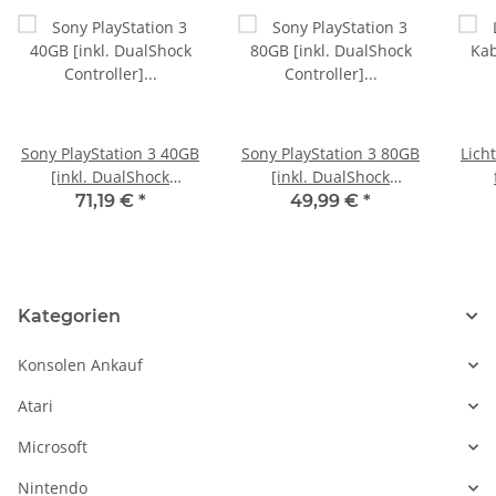
Sony PlayStation 3 40GB
Sony PlayStation 3 80GB
Lich
[inkl. DualShock
[inkl. DualShock
Controller] schwarz -
Controller] schwarz -
Lau
71,19 €
*
49,99 €
*
gebraucht + 3 Spiele
AKZEPTABEL
Kategorien
Konsolen Ankauf
Atari
Microsoft
Nintendo