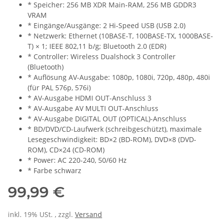
* Speicher: 256 MB XDR Main-RAM, 256 MB GDDR3
VRAM
* Eingänge/Ausgänge: 2 Hi-Speed USB (USB 2.0)
* Netzwerk: Ethernet (10BASE-T, 100BASE-TX, 1000BASE-
T) × 1; IEEE 802,11 b/g; Bluetooth 2.0 (EDR)
* Controller: Wireless Dualshock 3 Controller
(Bluetooth)
* Auflösung AV-Ausgabe: 1080p, 1080i, 720p, 480p, 480i
(für PAL 576p, 576i)
* AV-Ausgabe HDMI OUT-Anschluss 3
* AV-Ausgabe AV MULTI OUT-Anschluss
* AV-Ausgabe DIGITAL OUT (OPTICAL)-Anschluss
* BD/DVD/CD-Laufwerk (schreibgeschützt), maximale
Lesegeschwindigkeit: BD×2 (BD-ROM), DVD×8 (DVD-
ROM), CD×24 (CD-ROM)
* Power: AC 220-240, 50/60 Hz
* Farbe schwarz
99,99 €
inkl. 19% USt. , zzgl.
Versand