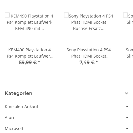
KEM490 Playstation 4
Sony Playstation 4 PS4
Son
Ps4 Komplett Laufwerk
Phat HDMI Socket
Sli
KEM-490 mit Laser 1215
Buchse Ersatz Port
Ha
59,99 €
*
7,49 €
*
(aka CUH-1200) ohne
Anschluss
Mainboard KEM 490
Kategorien
Konsolen Ankauf
Atari
Microsoft