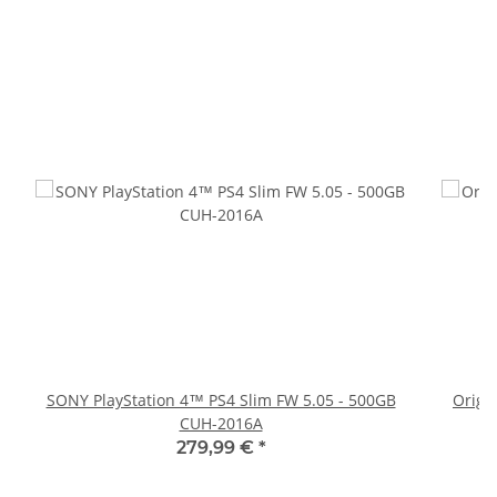
SONY PlayStation 4™ PS4 Slim FW 5.05 - 500GB
Origi
CUH-2016A
279,99 €
*