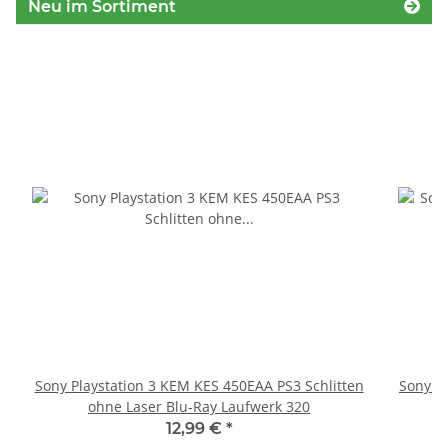
Neu im Sortiment
Sony Playstation 3 KEM KES 450EAA PS3 Schlitten
Sony P
ohne Laser Blu-Ray Laufwerk 320
S
12,99 €
*