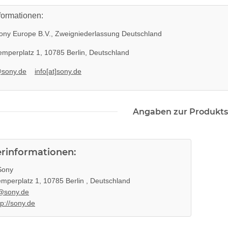
formationen:
ny Europe B.V., Zweigniederlassung Deutschland
mperplatz 1, 10785 Berlin, Deutschland
@sony.de
info[at]sony.de
Angaben zur Produkts
erinformationen:
ony
M 450EAA
KEM 450DAA Laufwerk ohne
KEM 450AA
mperplatz 1, 10785 Berlin , Deutschland
Defekt -
Laser für Sony Playstation 3 PS3
Laser für Sony 
@sony.de
er
Slim
Slim
14,99 €
*
14
tp://sony.de