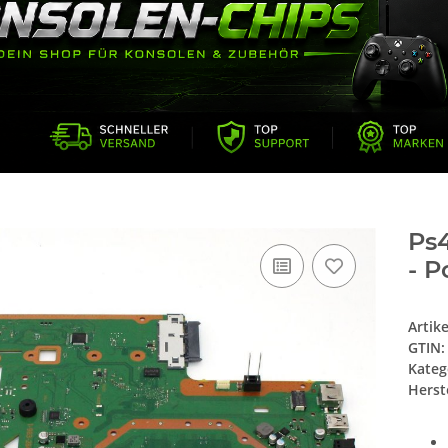
Ps
- P
Artik
GTIN:
Kateg
Herste