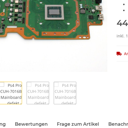
44
inkl. 
Ar
ung
Bewertungen
Frage zum Artikel
Benachr