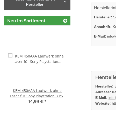
Hersteller.
Herstellerin
Hersteller:
So
Neu im Sortiment
Anschrift:
Ke
E-Mail:
info
Herstell
Hersteller:
S
KEM 450AAA Laufwerk ohne
Sony Playstation 3 KE
Adresse:
Ke
Laser für Sony Playstation 3 PS3
Laufwerk ohne Laser - 
E-Mail:
info
Slim gebraucht
Eratzteilspend
14,99 €
*
14,99 €
*
Website:
ht