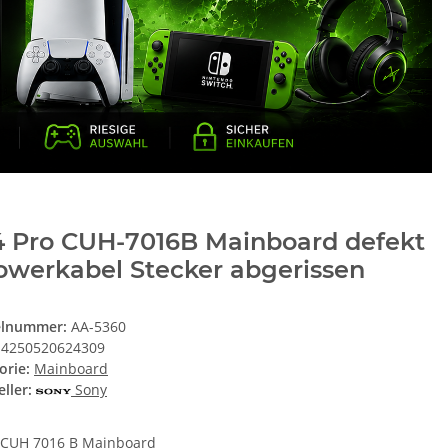
4 Pro CUH-7016B Mainboard defekt
owerkabel Stecker abgerissen
elnummer:
AA-5360
4250520624309
orie:
Mainboard
ller:
Sony
CUH 7016 B Mainboard