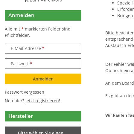
Speziell
Erforder
Anmelden
Bringen
Alle mit
*
markierten Felder sind
Bitte beachte
Pflichtfelder.
entsprechende
Austausch erf
E-Mail-Adresse
Passwort
Der Fehler wa
Ob noch ein a
Anmelden
An dem Board 
Passwort vergessen
Es gibt an de
Neu hier?
Jetzt registrieren!
Wir kaufen fas
Hersteller
Bitte wählen Sie einen