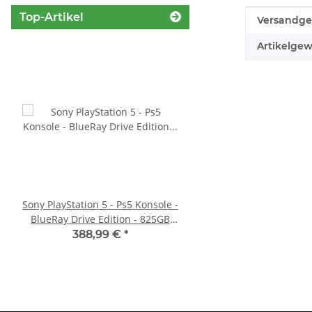
Top-Artikel
Produkteig
Wert
Versandge
Artikelgew
Sony PlayStation 5 - Ps5 Konsole -
Trigger Buttons Ersatz
BlueRay Drive Edition - 825GB
Xbox One Elite Game C
CFI-1216A gebraucht
Silber
388,99 €
*
10,99 €
*