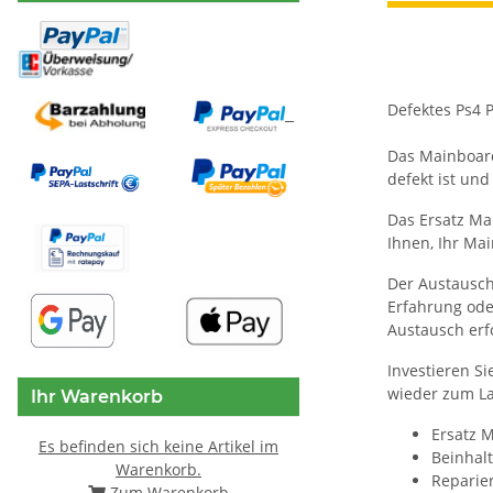
Defektes Ps4 
Das Mainboard
defekt ist un
Das Ersatz Ma
Ihnen, Ihr Ma
Der Austausch
Erfahrung ode
Austausch erf
Investieren S
wieder zum Lau
Ihr Warenkorb
Ersatz 
Es befinden sich keine Artikel im
Beinhal
Warenkorb.
Reparier
Zum Warenkorb