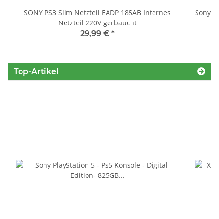
SONY PS3 Slim Netzteil EADP 185AB Internes
Sony P
Netzteil 220V gerbaucht
S
29,99 €
*
Top-Artikel