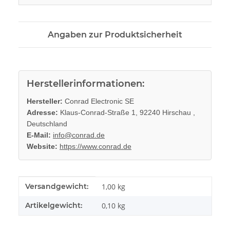
Angaben zur Produktsicherheit
Herstellerinformationen:
Hersteller:
Conrad Electronic SE
Adresse:
Klaus-Conrad-Straße 1, 92240 Hirschau ,
Deutschland
E-Mail:
info@conrad.de
Website:
https://www.conrad.de
Produkteigenschaft
Wert
Versandgewicht:
1,00 kg
Artikelgewicht:
0,10
kg