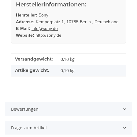
Herstellerinformationen:
Hersteller:
Sony
Adresse:
Kemperplatz 1, 10785 Berlin , Deutschland
E-Mail:
info@sony.de
Website:
http://sony.de
Produkteigenschaft
Wert
Versandgewicht:
0,10 kg
Artikelgewicht:
0,10
kg
Bewertungen
Frage zum Artikel