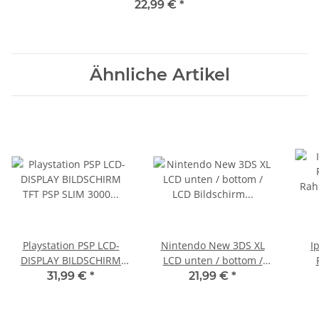
Lens - 420BAA
22,99 €
*
Ähnliche Artikel
Playstation PSP LCD-
Nintendo New 3DS XL
I
DISPLAY BILDSCHIRM
LCD unten / bottom /
TFT PSP SLIM 3000 -
LCD Bildschirm Display
Rah
31,99 €
*
21,99 €
*
3003 - 3004 NEU
*neu