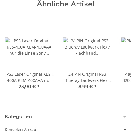
Ähnliche Artikel
PS3 Laser Original KES-
24 PIN Original PS3
Pla
400A KEM-400AAA nur
Blueray Laufwerk Flex /
320 
die Linse Sony
Flachband Kabel für 410
Cont
23,90 €
*
8,99 €
*
Playstation 3
Kategorien
Konsolen Ankauf