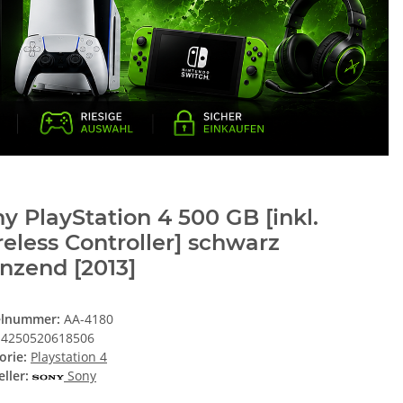
y PlayStation 4 500 GB [inkl.
eless Controller] schwarz
nzend [2013]
elnummer:
AA-4180
4250520618506
orie:
Playstation 4
ller:
Sony