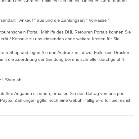
stand des Gerätes. Falls es sich um ein Defektes Gerät handelt
rsandart " Ankauf " aus und die Zahlungsart " Vorkasse "
tourenschein Portal. MIthilfe des DHL Retouren Portals können Sie
 Gerät / Konsole zu uns einsenden ohne weitere Kosten für Sie.
erem Shop und legen Sie den Audruck mit dazu. Falls kein Drucker
damit die Zuordnung der Sendung bei uns schneller durchgeführt
DHL Shop ab.
ation 4™ PS4 Slim
Original Microsoft XBOX 360 Slim
SO
500GB CUH-2016A
Netzteil 220V 135 Watt - 12V -
ob Ihre Angaben stimmen, erhalten Sie den Betrag von uns per
10.83A * gebraucht
S
9,99 €
*
36,99 €
*
ypal Zahlungen ggfls. noch eine Gebühr fällig wird für Sie, es ist