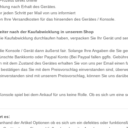
Prozess direkt online
hlung nach Erhalt des Gerätes.
 jeden Schritt per Mail von uns informiert
 Ihre Versandkosten für das hinsenden des Gerätes / Konsole.
eiter nach der Kaufabwicklung in unserem Shop
e Kaufabwicklung durchlaufen haben, verpacken Sie Ihr Gerät und sen
 die Konsole / Gerät dann äußerst fair. Solange Ihre Angaben die Sie 
nschte Bankkonto oder Paypal Konto (Bei Paypal fallen ggfls. Gebühre
 mit dem Zustand des Gerätes erhalten Sie von uns per Email einen fa
 bestätigen das Sie mit dem Preisvorschlag einverstanden sind, überwe
t einverstanden sind mit unserem Preisvorschlag, können Sie uns darüb
KEM KES
SONY PS3 Slim Netzteil EADP
SONY PS3 Sl
Konsole spiel bei dem Ankauf für uns keine Rolle. Ob es sich um eine 
hne Laser
220BB Internes Netzteil 220V
185AB Inter
 320
gebraucht
ge
29,99 €
*
29
rt es:
anhand der Artikel Optionen ob es sich um ein defektes oder funktionsf