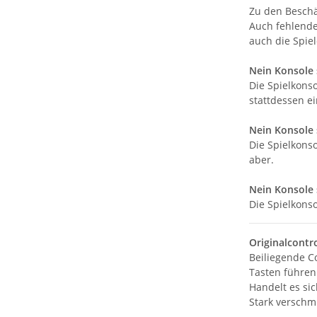
Zu den Beschä
Auch fehlende
auch die Spiel
Nein Konsole s
Die Spielkons
stattdessen e
Nein Konsole 
Die Spielkons
aber.
Nein Konsole 
Die Spielkons
Originalcontr
Beiliegende Co
Tasten führen 
Handelt es sic
Stark verschmu