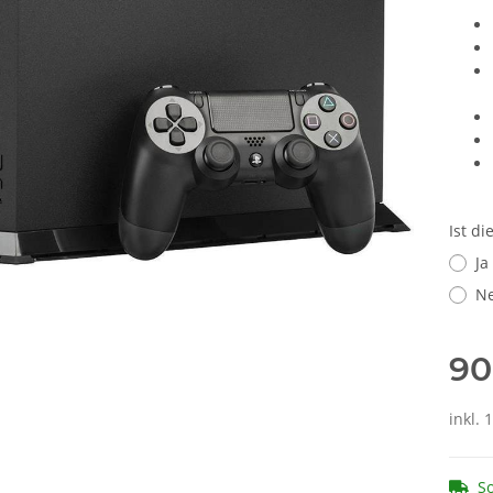
Ist d
Ja
Ne
90
inkl. 
So