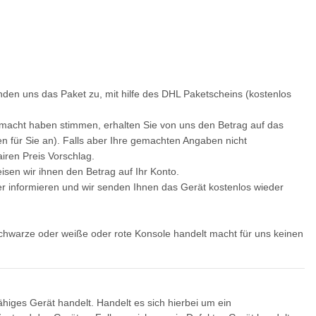
den uns das Paket zu, mit hilfe des DHL Paketscheins (kostenlos
gemacht haben stimmen, erhalten Sie von uns den Betrag auf das
n für Sie an). Falls aber Ihre gemachten Angaben nicht
iren Preis Vorschlag.
isen wir ihnen den Betrag auf Ihr Konto.
er informieren und wir senden Ihnen das Gerät kostenlos wieder
im Netzteil EADP
Sony Playstation 3 KEM KES
SO
schwarze oder weiße oder rote Konsole handelt macht für uns keinen
nes Netzteil 220V
450EAA PS3 Schlitten ohne Laser
22
rbaucht
Blu-Ray Laufwerk 320
,99 €
*
12,99 €
*
ähiges Gerät handelt. Handelt es sich hierbei um ein