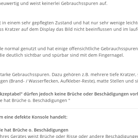
 neuwertig und weist keinerlei Gebrauchsspuren auf.
t in einem sehr gepflegten Zustand und hat nur sehr wenige leichte
ass Kratzer auf dem Display das Bild nicht beeinflussen und im lau
de normal genutzt und hat einige offensichtliche Gebrauchsspuren
die deutlich sichtbar und spürbar sind mit dem Fingernagel.
 starke Gebrauchsspuren. Dazu gehören z.B. mehrere tiefe Kratzer, 
en (Brand- / Wasserflecken, Aufkleber-Reste), matte Stellen und 
kzeptabel" dürfen jedoch keine Brüche oder Beschädigungen vo
le hat Brüche o. Beschädigungen "
um eine defekte Konsole handelt:
le hat Brüche o. Beschädigungen
hres Gerätes weist Brüche oder Risse oder andere Beschädigunge