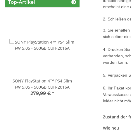
funktionsfähig
Top-Artikel
erscheint eine
2. Schließen d
3. Sie erhalte
sich selber ein
4. Drucken Sie
vorhanden, sch
werden kann.
5. Verpacken S
SONY PlayStation 4™ PS4 Slim
Original Microsoft XBO
FW 5.05 - 500GB CUH-2016A
Netzteil 220V 135 Watt
6. Ihr Paket k
10.83A * gebrau
279,99 €
*
36,99 €
*
Vorausskasse a
leider nicht m
Zustand der f
Wie neu