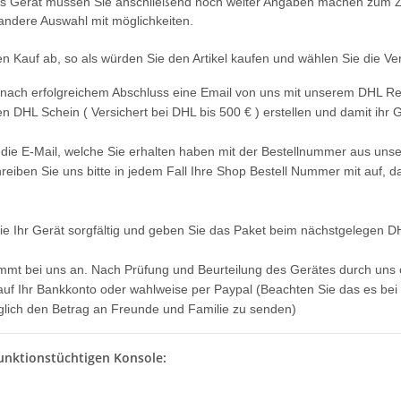
es Gerät müssen Sie anschließend noch weiter Angaben machen zum Zu
 andere Auswahl mit möglichkeiten.
en Kauf ab, so als würden Sie den Artikel kaufen und wählen Sie die Ve
n nach erfolgreichem Abschluss eine Email von uns mit unserem DHL Re
en DHL Schein ( Versichert bei DHL bis 500 € ) erstellen und damit ihr
 die E-Mail, welche Sie erhalten haben mit der Bestellnummer aus uns
reiben Sie uns bitte in jedem Fall Ihre Shop Bestell Nummer mit auf, 
ie Ihr Gerät sorgfältig und geben Sie das Paket beim nächstgelegen 
X 360 Slim
SONY PlayStation 4™ PS4 Slim
SONY PlaySt
 - 12V -
FW 7.55 CFW Fähig Debug
FW 5.05 - 
ommt bei uns an. Nach Prüfung und Beurteilung des Gerätes durch uns 
cht
Settings - 500GB CUH-2016A
299,99 €
*
27
uf Ihr Bankkonto oder wahlweise per Paypal (Beachten Sie das es bei Pa
öglich den Betrag an Freunde und Familie zu senden)
unktionstüchtigen Konsole: