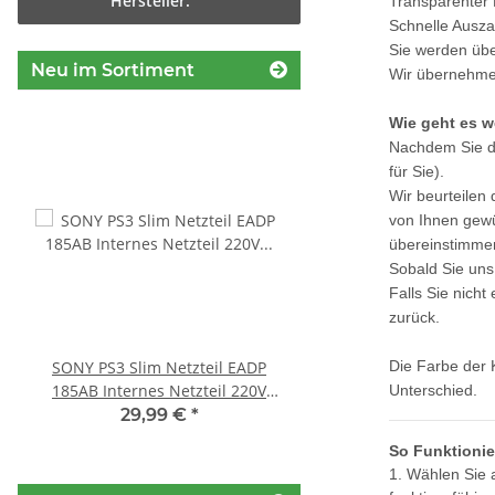
Hersteller.
Transparenter 
Schnelle Ausza
Sie werden über
Neu im Sortiment
Wir übernehmen
Wie geht es w
Nachdem Sie di
für Sie).
Wir beurteilen
von Ihnen gewü
übereinstimmen
Sobald Sie uns
Falls Sie nich
zurück.
SONY PS3 Slim Netzteil EADP
Sony Playstation 3 
Die Farbe der 
185AB Internes Netzteil 220V
450EAA PS3 Schlitten o
Unterschied.
gerbaucht
Blu-Ray Laufwerk
29,99 €
*
12,99 €
*
So Funktionie
1. Wählen Sie 