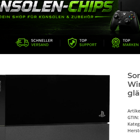
Son
Wir
glä
Artik
GTIN:
Kateg
Herste