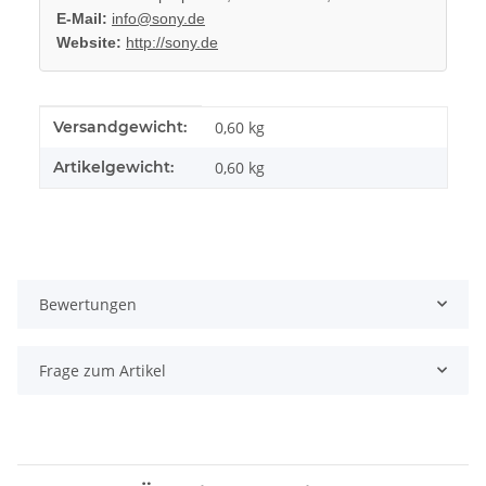
E-Mail:
info@sony.de
Website:
http://sony.de
Produkteigenschaft
Wert
Versandgewicht:
0,60 kg
Artikelgewicht:
0,60
kg
Bewertungen
Frage zum Artikel