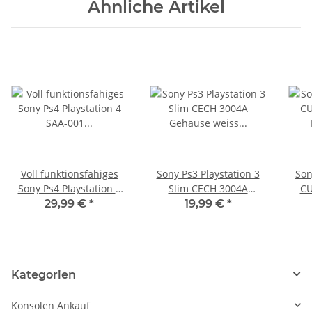
Ähnliche Artikel
Voll funktionsfähiges
Sony Ps3 Playstation 3
Son
Sony Ps4 Playstation 4
Slim CECH 3004A
CU
SAA-001 - CUH 1004
Gehäuse weiss
Defekt 
29,99 €
*
19,99 €
*
Maiboard
gebraucht - Leichter
gelbstich wie Elfenbein
Kategorien
Konsolen Ankauf