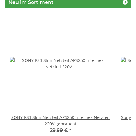
Neu im Sortiment
SONY PS3 Slim Netzteil APS250 internes Netzteil
Sony P
220V gebraucht
S
29,99 €
*