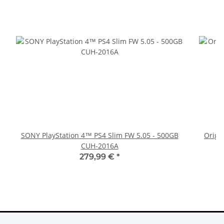
SONY PlayStation 4™ PS4 Slim FW 5.05 - 500GB
Origi
CUH-2016A
279,99 €
*