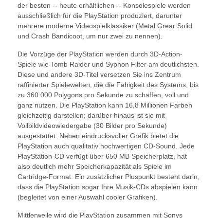
der besten -- heute erhältlichen -- Konsolespiele werden
ausschließlich für die PlayStation produziert, darunter
mehrere moderne Videospielklassiker (Metal Grear Solid
und Crash Bandicoot, um nur zwei zu nennen).
Die Vorzüge der PlayStation werden durch 3D-Action-
Spiele wie Tomb Raider und Syphon Filter am deutlichsten.
Diese und andere 3D-Titel versetzen Sie ins Zentrum
raffinierter Spielewelten, die die Fähigkeit des Systems, bis
zu 360.000 Polygons pro Sekunde zu schaffen, voll und
ganz nutzen. Die PlayStation kann 16,8 Millionen Farben
gleichzeitig darstellen; darüber hinaus ist sie mit
Vollbildvideowiedergabe (30 Bilder pro Sekunde)
ausgestattet. Neben eindrucksvoller Grafik bietet die
PlayStation auch qualitativ hochwertigen CD-Sound. Jede
PlayStation-CD verfügt über 650 MB Speicherplatz, hat
also deutlich mehr Speicherkapazität als Spiele im
Cartridge-Format. Ein zusätzlicher Pluspunkt besteht darin,
dass die PlayStation sogar Ihre Musik-CDs abspielen kann
(begleitet von einer Auswahl cooler Grafiken).
Mittlerweile wird die PlayStation zusammen mit Sonys