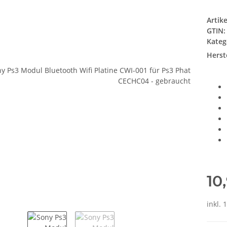
Artik
GTIN:
Kateg
Herste
10
inkl. 