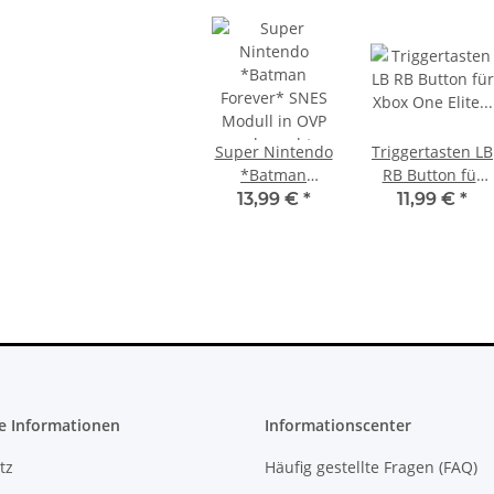
Super Nintendo
Triggertasten LB
*Batman
RB Button für
PS4 Slim
Sony PlayStation 5 - Ps5 Konsole -
Forever* SNES
Xbox One Elite
13,99 €
*
11,99 €
*
 Debug
Digital Edition- 825GB CFI-1016B
Modull in OVP
Controller Silber
H-2016A
gebraucht
395,00 €
*
gebraucht
e Informationen
Informationscenter
tz
Häufig gestellte Fragen (FAQ)