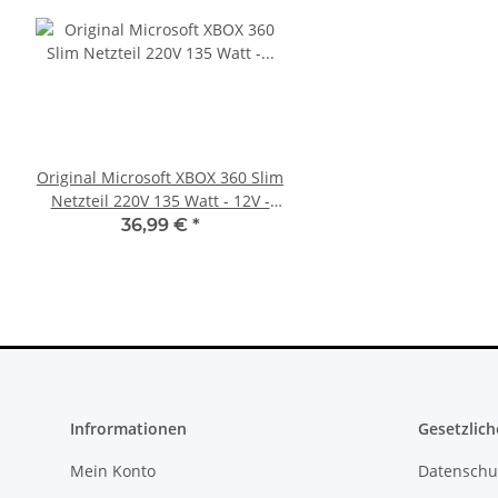
Original Microsoft XBOX 360 Slim
SONY PlayStation 4™ 
Netzteil 220V 135 Watt - 12V -
FW 7.55 CFW Fähig
10.83A * gebraucht
Settings - 500GB CU
36,99 €
*
299,99 €
*
Infrormationen
Gesetzlich
Mein Konto
Datenschu