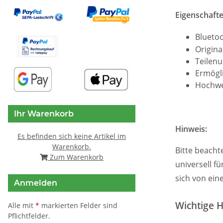
Eigenschafte
Bluetoo
Origina
Teilen
Ermögl
Hochwe
Ihr Warenkorb
Hinweis:
Es befinden sich keine Artikel im
Warenkorb.
Bitte beacht
Zum Warenkorb
universell f
sich von ei
Anmelden
Wichtige H
Alle mit
*
markierten Felder sind
Pflichtfelder.