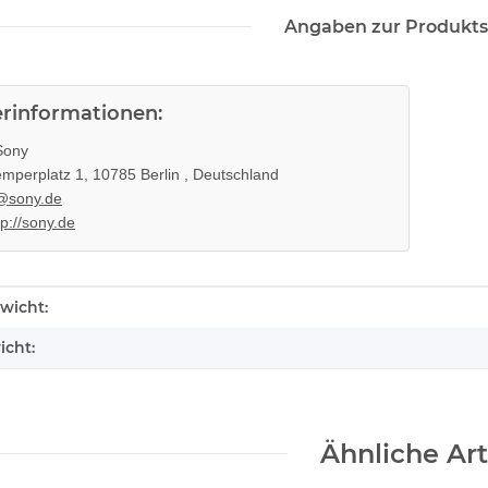
Angaben zur Produkts
erinformationen:
ony
mperplatz 1, 10785 Berlin , Deutschland
@sony.de
tp://sony.de
KEM KES
SONY PS3 Slim Netzteil EADP
hne Laser
185AB Internes Netzteil 220V
 320
gerbaucht
29,99 €
*
enschaft
wicht:
icht:
Ähnliche Art