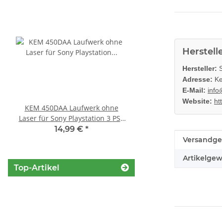
Herstell
Hersteller:
S
Adresse:
Ke
E-Mail:
info
Website:
ht
KEM 450DAA Laufwerk ohne
Sony Playstation 3 
Laser für Sony Playstation 3 PS3
450EAA PS3 Schlitten o
Slim
Blu-Ray Laufwerk
14,99 €
*
12,99 €
*
Produkteig
Wert
Versandge
Artikelgew
Top-Artikel