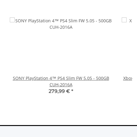
SONY PlayStation 4™ PS4 Slim FW 5.05 - 500GB
Xbox 36
CUH-2016A
279,99 €
*