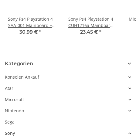
Sony Ps4 Playstation 4
Sony Ps4 Playstation 4
Mic
SAA-001 Mainboard +
CUH1216a Mainboard
Blue Ray Mainboard
defekt - Power schalter -
Lauf
30,99 €
*
23,45 €
*
Defekt funktioniert aber
BLOD
-
mit
Unterlegscheibentrick
Kategorien
Konsolen Ankauf
Atari
Microsoft
Nintendo
Sega
Sony