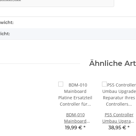
enschaft
wicht:
icht:
Ähnliche Art
oberteil
KEM 450DAA Laufwerk ohne
SONY PS3 Sli
Laser für Sony Playstation 3 PS3
internes Netz
BDM-010
PS5 Controller
Slim
14,99 €
*
29
Mainboard
Umbau Upgrade
Platine Ersatzteil
Reparatur Ihres
19,99 €
*
38,95 €
*
Controller für
Controllers –