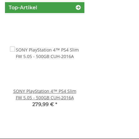
Top-Artikel
SONY PlayStation 4™ PS4 Slim
XBOX 360 Slim Netzteil
FW 5.05 - 500GB CUH-2016A
Watt - 12V - 10.83A *
360 Slim Netzte
279,99 €
*
23,99 €
*