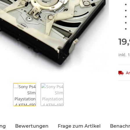
19
inkl. 
Ar
ung
Bewertungen
Frage zum Artikel
Benachr