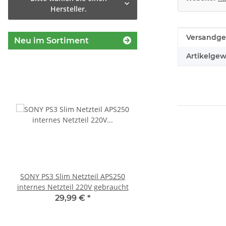
Hersteller.
Produkteig
Wert
Versandge
Neu im Sortiment
Artikelgew
SONY PS3 Slim Netzteil APS250
KEM 450AAA Laufwerk 
internes Netzteil 220V gebraucht
Sony Playstation 3 PS3 Slim
gebraucht
29,99 €
*
10,99 €
*