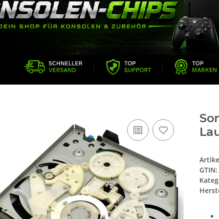
Son
La
Artik
GTIN:
Kateg
Herste