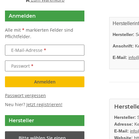
Anmelden
Herstellerin
Alle mit
*
markierten Felder sind
Hersteller:
So
Pflichtfelder.
Anschrift:
Ke
E-Mail-Adresse
E-Mail:
info
Passwort
Anmelden
Passwort vergessen
Neu hier?
Jetzt registrieren!
Herstell
Hersteller:
S
Hersteller
Adresse:
Ke
E-Mail:
info
Bitte wählen Sie einen
Website:
ht