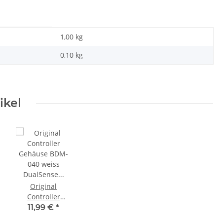
1,00 kg
0,10
kg
ikel
m Netzteil APS250
KEM 450AAA Laufwerk oberteil
K
teil 220V gebraucht
Sony Playstation 3 PS3 Slim
Lase
Original
gebraucht
,99 €
*
10,99 €
*
Controller
Gehäuse BDM-
11,99 €
*
040 weiss