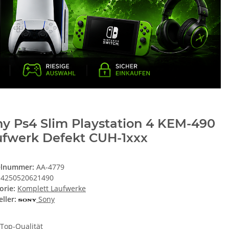
y Ps4 Slim Playstation 4 KEM-490
ufwerk Defekt CUH-1xxx
elnummer:
AA-4779
4250520621490
orie:
Komplett Laufwerke
ller:
Sony
Top-Qualität