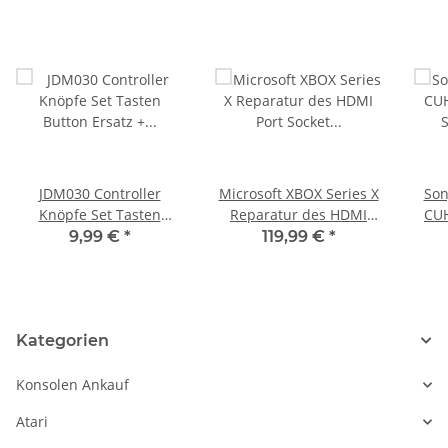
JDM030 Controller
Microsoft XBOX Series X
Son
Knöpfe Set Tasten
Reparatur des HDMI
CU
Button Ersatz +
Port Socket Buchse
SA
9,99 €
*
119,99 €
*
Steuerkreuz +
Reparatur
Schultertasten für PS4
Kategorien
Konsolen Ankauf
Atari