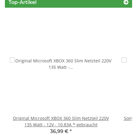
Top-Artikel
Original Microsoft XBOX 360 Slim Netzteil 220V
Sony P
135 Watt - 12V - 10.83A * gebraucht
36,99 €
*