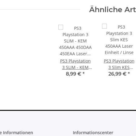
Ähnliche Art
PS4 Slim
XBOX 360 Slim Netzteil 220V 135
Sony PlayStati
 Debug
Watt - 12V - 10.83A * neuXBOX
Digital Editi
PS3 Playstation
PS3 Playstation
H-2016A
360 Slim Netzteil
ge
23,99 €
*
39
3 SLIM - KEM
3 Slim KES
450AAA 450DAA
450AAA Laser
8,99 €
*
26,99 €
*
450EAA Laser
Einheit / Linse -
Führungsarm
KEM 450A - NEU
inkl. Schraube
e Informationen
Informationscenter