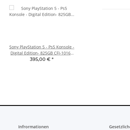
Sony PlayStation 5 - Ps5 Konsole -
SONY PlayStation 4™ 
Digital Edition- 825GB CFI-1016B
FW 7.55 CFW Fähig
gebraucht
Settings - 500GB CU
395,00 €
*
299,99 €
*
Infrormationen
Gesetzlich