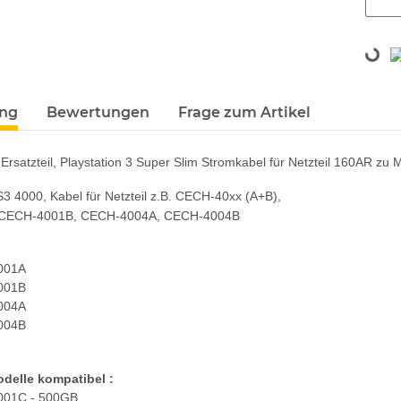
Loading...
terkarten anzeigen
ung
Bewertungen
Frage zum Artikel
Ersatzteil, Playstation 3 Super Slim Stromkabel für Netzteil 160AR zu
3 4000, Kabel für Netzteil z.B. CECH-40xx (A+B),
CECH-4001B, CECH-4004A, CECH-4004B
001A
001B
004A
004B
odelle kompatibel :
01C - 500GB