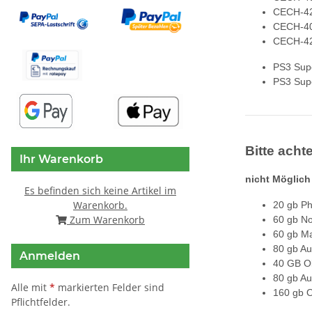
CECH-42
CECH-40
CECH-42
PS3 Supe
PS3 Supe
Bitte acht
Ihr Warenkorb
nicht Möglich
Es befinden sich keine Artikel im
Warenkorb.
20 gb P
Zum Warenkorb
60 gb N
60 gb M
80 gb A
Anmelden
40 GB O
80 gb A
Alle mit
*
markierten Felder sind
160 gb 
Pflichtfelder.