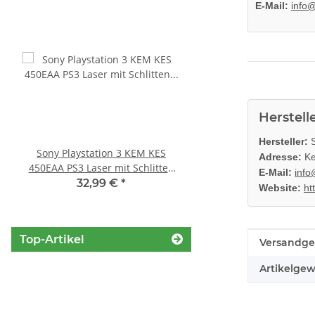
E-Mail:
info
Herstell
Hersteller:
S
Sony Playstation 3 KEM KES
KEM 450AAA Laufwerk 
Adresse:
Ke
450EAA PS3 Laser mit Schlitten
Sony Playstation 3 PS3 Slim
E-Mail:
info
Blu-Ray Laufwerk gebraucht
gebraucht
32,99 €
*
10,99 €
*
Website:
ht
Top-Artikel
Produkteig
Wert
Versandge
Artikelgew