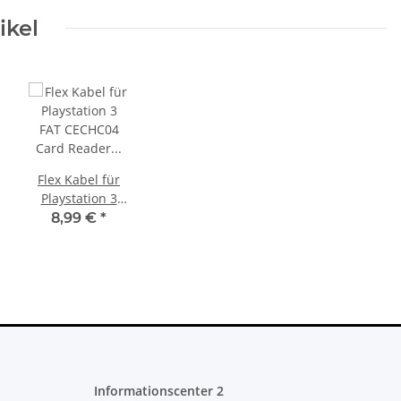
ikel
on 5 - Ps5 Konsole -
SONY PlayStation 4™ PS4 Slim
XBOX
on- 825GB CFI-1016B
FW 7.55 CFW Fähig Debug
Wat
Flex Kabel für
braucht
Settings - 500GB CUH-2016A
5,00 €
*
299,99 €
*
Playstation 3
FAT CECHC04
8,99 €
*
Card Reader zu
Mainboard
Informationscenter 2