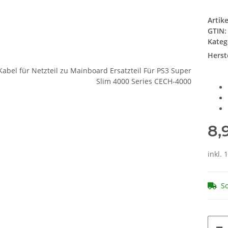
Artik
GTIN:
Kateg
Herste
8,
inkl. 
So