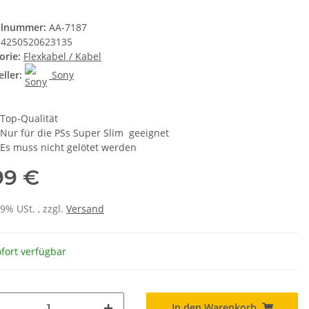
elnummer:
AA-7187
4250520623135
orie:
Flexkabel / Kabel
ller:
Sony
Top-Qualität
Nur für die PSs Super Slim geeignet
Es muss nicht gelötet werden
99 €
19% USt. , zzgl.
Versand
fort verfügbar
In den Warenkorb