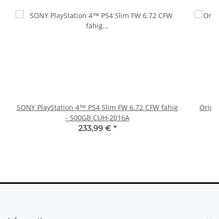
SONY PlayStation 4™ PS4 Slim FW 6.72 CFW fähig
Origi
- 500GB CUH-2016A
233,99 €
*