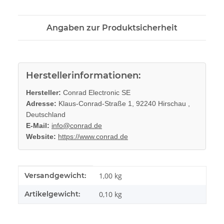
Angaben zur Produktsicherheit
Herstellerinformationen:
Hersteller:
Conrad Electronic SE
Adresse:
Klaus-Conrad-Straße 1, 92240 Hirschau ,
Deutschland
E-Mail:
info@conrad.de
Website:
https://www.conrad.de
Produkteigenschaft
Wert
Versandgewicht:
1,00 kg
Artikelgewicht:
0,10
kg