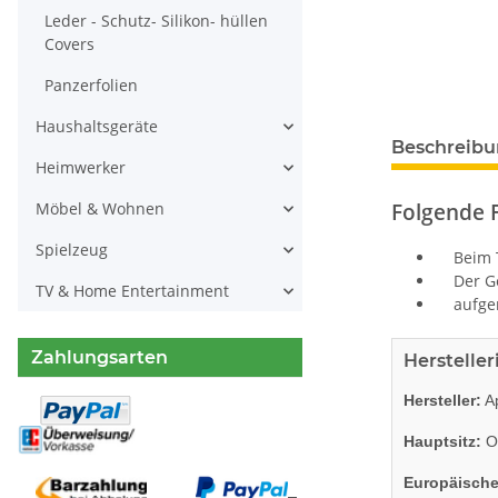
Leder - Schutz- Silikon- hüllen
Covers
Panzerfolien
Haushaltsgeräte
Beschreib
Heimwerker
Folgende F
Möbel & Wohnen
Spielzeug
Beim Te
Der Ges
TV & Home Entertainment
aufgeno
Zahlungsarten
Herstelle
Hersteller:
Ap
Hauptsitz:
On
Europäische