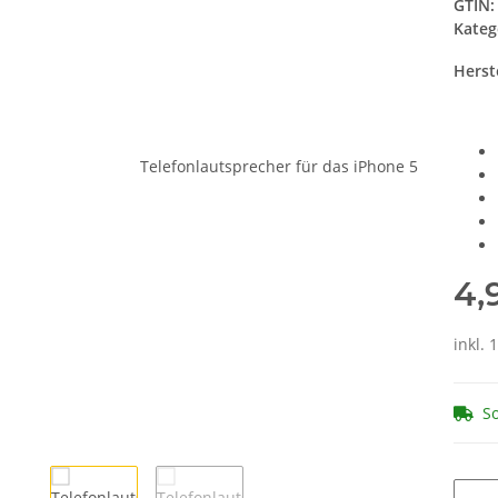
GTIN:
Kateg
Herste
4,
inkl. 
So