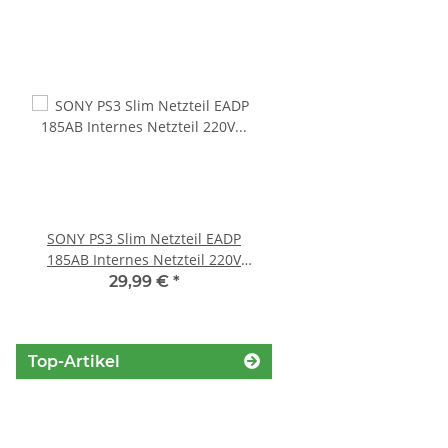
SONY PS3 Slim Netzteil EADP
Sony Playstation 3 
185AB Internes Netzteil 220V
450EAA PS3 Laser mit 
gerbaucht
Blu-Ray Laufwerk ge
29,99 €
*
32,99 €
*
Top-Artikel