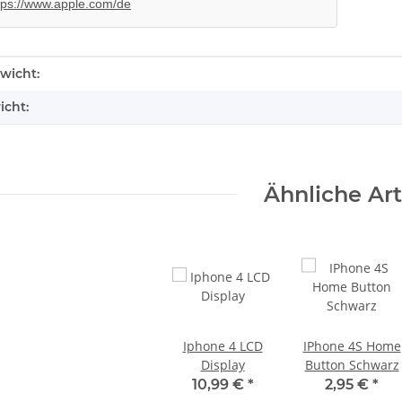
tps://www.apple.com/de
enschaft
wicht:
icht:
Ähnliche Art
Iphone 4 LCD
IPhone 4S Home
Display
Button Schwarz
10,99 €
*
2,95 €
*