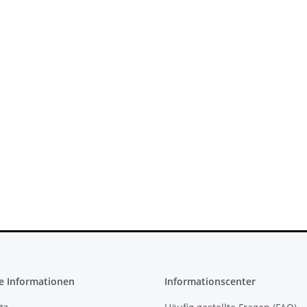
ufwerk
SONY PlayStation 4™ PS4 Slim
SONY PlaySt
 für KES
FW 7.55 CFW Fähig Debug
FW 5.05 - 
ser Slim
Settings - 500GB CUH-2016A
299,99 €
*
27
e Informationen
Informationscenter