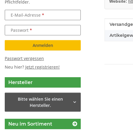
Website:
ht
Pflichtfelder.
E-Mail-Adresse
Produkteig
Wert
Versandge
Passwort
Artikelgew
Anmelden
Passwort vergessen
Neu hier?
Jetzt registrieren!
Hersteller
Bitte wählen Sie einen
Hersteller.
Neu im Sortiment