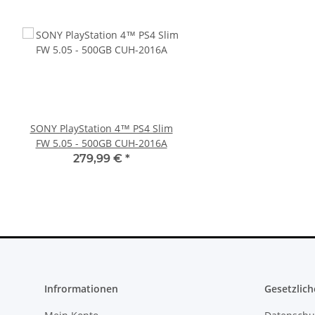
SONY PlayStation 4™ PS4 Slim
PS3 Playstation 3 La
FW 5.05 - 500GB CUH-2016A
Flachband Flex Kabel
KEM 450DAA 450EAA La
279,99 €
*
4,79 €
*
Infrormationen
Gesetzlich