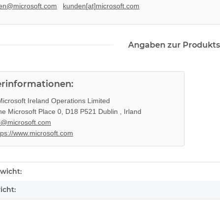
Eratzteilspender
14,99 €
*
en@microsoft.com
kunden[at]microsoft.com
Angaben zur Produkts
erinformationen:
icrosoft Ireland Operations Limited
e Microsoft Place 0, D18 P521 Dublin , Irland
l@microsoft.com
tps://www.microsoft.com
enschaft
 Konsole -
Sony PlayStation 5 - Ps5 Konsole -
wicht:
CFI-1016B
BlueRay Drive Edition - 825GB
icht:
CFI-1216A gebraucht
388,99 €
*