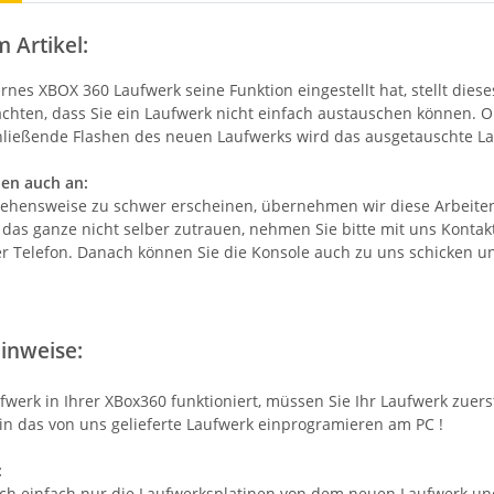
m Artikel:
ernes XBOX 360 Laufwerk seine Funktion eingestellt hat, stellt die
eachten, dass Sie ein Laufwerk nicht einfach austauschen können.
ließende Flashen des neuen Laufwerks wird das ausgetauschte Lau
nen auch an:
rgehensweise zu schwer erscheinen, übernehmen wir diese Arbeiten
 das ganze nicht selber zutrauen, nehmen Sie bitte mit uns Kontak
er Telefon. Danach können Sie die Konsole auch zu uns schicken 
inweise:
fwerk in Ihrer XBox360 funktioniert, müssen Sie Ihr Laufwerk zuer
in das von uns gelieferte Laufwerk einprogramieren am PC !
:
ch einfach nur die Laufwerksplatinen von dem neuen Laufwerk un