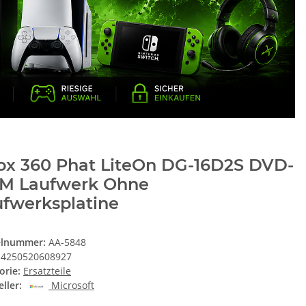
ox 360 Phat LiteOn DG-16D2S DVD-
M Laufwerk Ohne
ufwerksplatine
elnummer:
AA-5848
4250520608927
orie:
Ersatzteile
ller:
Microsoft