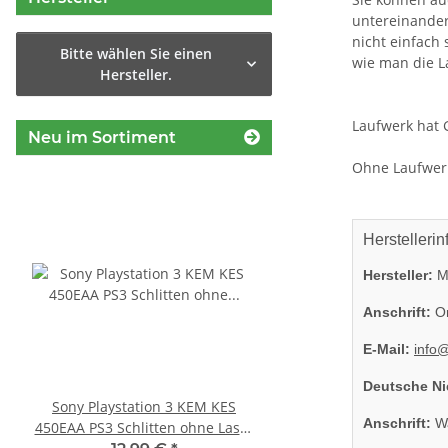
untereinander
nicht einfach
Bitte wählen Sie einen
wie man die L
Hersteller.
Laufwerk hat 
Neu im Sortiment
Ohne Laufwer
Herstellerin
Hersteller:
Mi
Anschrift:
On
E-Mail:
info
Deutsche Ni
Sony Playstation 3 KEM KES
SONY PS3 Slim Netzte
Anschrift:
Wa
450EAA PS3 Schlitten ohne Laser
220BB Internes Netzt