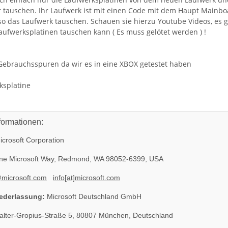
 tauschen. Ihr Laufwerk ist mit einen Code mit dem Haupt Mainbo
 so das Laufwerk tauschen. Schauen sie hierzu Youtube Videos, es 
aufwerksplatinen tauschen kann ( Es muss gelötet werden ) !
Gebrauchsspuren da wir es in eine XBOX getestet haben
ksplatine
formationen:
crosoft Corporation
e Microsoft Way, Redmond, WA 98052-6399, USA
@microsoft.com
info[at]microsoft.com
ederlassung:
Microsoft Deutschland GmbH
il EADP
Sony Playstation 3 KEM 450EAA
lter-Gropius-Straße 5, 80807 München, Deutschland
eil 220V
Laufwerk ohne Laser - Defekt -