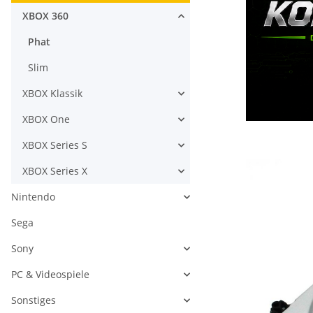
XBOX 360
Phat
Slim
XBOX Klassik
XBOX One
XBOX Series S
XBOX Series X
Nintendo
Sega
Sony
PC & Videospiele
Sonstiges