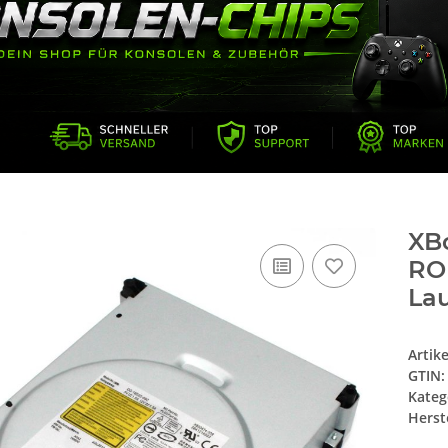
XB
RO
La
Artik
GTIN:
Kateg
Herste