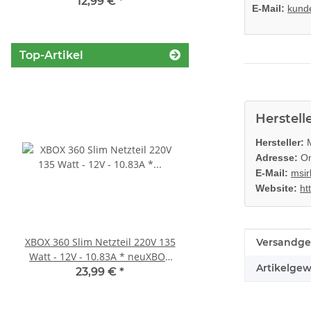
Blu-Ray Laufwerk 320
gebraucht
12,99 €
*
29,99 €
*
E-Mail:
kund
Top-Artikel
Herstell
Hersteller:
M
Adresse:
On
E-Mail:
msir
Website:
ht
Produkteig
Wert
XBOX 360 Slim Netzteil 220V 135
Sony PlayStation 5 - Ps5
Versandge
Watt - 12V - 10.83A * neuXBOX
Digital Edition- 825GB 
Artikelgew
360 Slim Netzteil
gebraucht
23,99 €
*
395,00 €
*