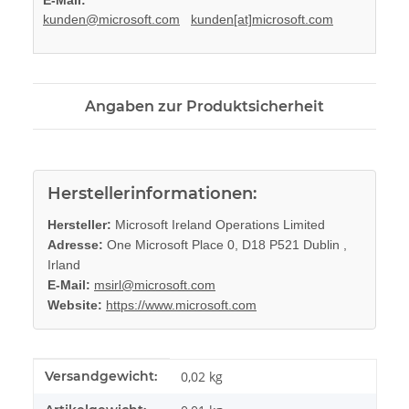
kunden@microsoft.com
kunden[at]microsoft.com
Angaben zur Produktsicherheit
Herstellerinformationen:
Hersteller:
Microsoft Ireland Operations Limited
Adresse:
One Microsoft Place 0, D18 P521 Dublin ,
Irland
E-Mail:
msirl@microsoft.com
Website:
https://www.microsoft.com
Produkteigenschaft
Wert
Versandgewicht:
0,02 kg