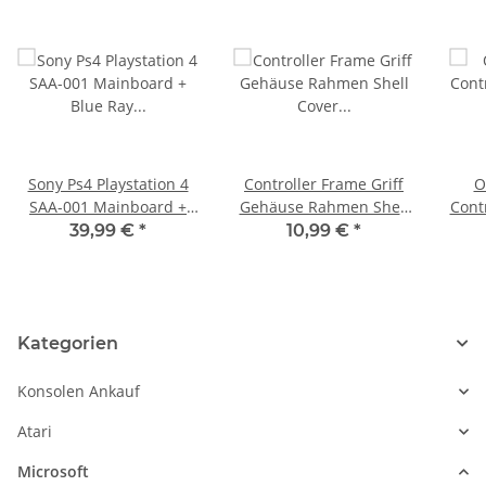
Sony Ps4 Playstation 4
Controller Frame Griff
O
SAA-001 Mainboard +
Gehäuse Rahmen Shell
Cont
Blue Ray Mainboard
Cover Case für Sony PS5
Ra
39,99 €
*
10,99 €
*
Defekt - Laufwerk liest
Gamepad Transparent
nichts
Lila
Kategorien
Konsolen Ankauf
Atari
Microsoft