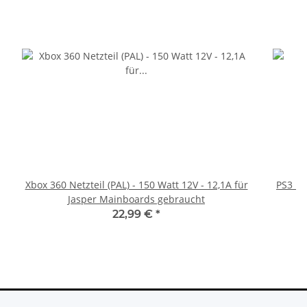
Xbox 360 Netzteil (PAL) - 150 Watt 12V - 12,1A für
PS3 Pl
Jasper Mainboards gebraucht
fü
22,99 €
*