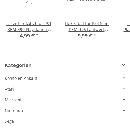
Laser flex kabel für PS4
Flex kabel für PS4 Slim
F
KEM-490 Playstation 4
KEM-496 Laufwerk
Pla
Flachbandkabel Cable
Einzugsmotor zu
4,99 €
*
9,99 €
*
für Laserschlitten
Mainboard CUH 2xxx
Ma
gebraucht
gebraucht
P
Kategorien
Konsolen Ankauf
Atari
Microsoft
Nintendo
Sega