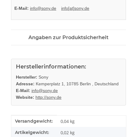
E-Mail:
info@sony.de
info[at]sony.de
Angaben zur Produktsicherheit
Herstellerinformationen:
Hersteller:
Sony
Adresse:
Kemperplatz 1, 10785 Berlin , Deutschland
E-Mail:
info@sony.de
Website:
http://sony.de
Produkteigenschaft
Wert
Versandgewicht:
0,04 kg
Artikelgewicht:
0,02
kg